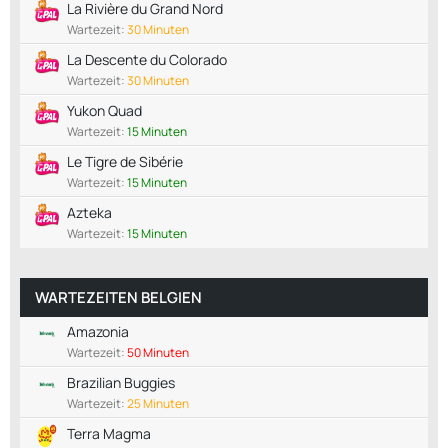
La Rivière du Grand Nord
Wartezeit:
30 Minuten
La Descente du Colorado
Wartezeit:
30 Minuten
Yukon Quad
Wartezeit:
15 Minuten
Le Tigre de Sibérie
Wartezeit:
15 Minuten
Azteka
Wartezeit:
15 Minuten
WARTEZEITEN BELGIEN
Amazonia
Wartezeit:
50 Minuten
Brazilian Buggies
Wartezeit:
25 Minuten
Terra Magma