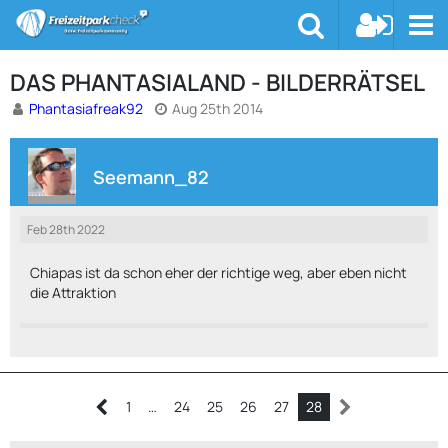
DAS PHANTASIALAND - BILDERRÄTSEL
Phantasiafreak92
Aug 25th 2014
Seemann_82
Feb 28th 2022
Chiapas ist da schon eher der richtige weg, aber eben nicht
die Attraktion
1
…
24
25
26
27
28