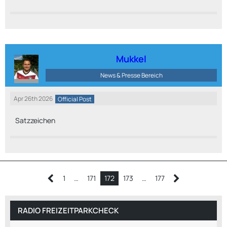
Mukkel
News & Presse Bereich
Apr 26th 2026
Official Post
Satzzeichen
1
…
171
172
173
…
177
RADIO FREIZEITPARKCHECK