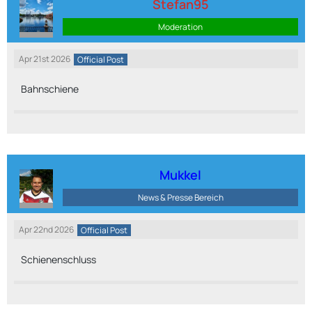
Stefan95
Moderation
Apr 21st 2026
Official Post
Bahnschiene
Mukkel
News & Presse Bereich
Apr 22nd 2026
Official Post
Schienenschluss