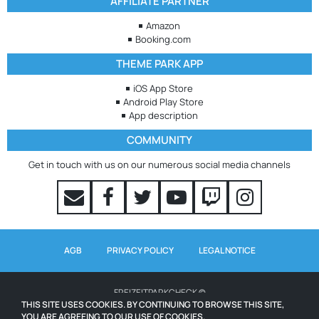
AFFILIATE PARTNER
Amazon
Booking.com
THEME PARK APP
iOS App Store
Android Play Store
App description
COMMUNITY
Get in touch with us on our numerous social media channels
AGB
PRIVACY POLICY
LEGAL NOTICE
FREIZEITPARKCHECK ©
THIS SITE USES COOKIES. BY CONTINUING TO BROWSE THIS SITE,
YOU ARE AGREEING TO OUR USE OF COOKIES.
WAITING TIMES POWERED BY QUEUE-TIMES.COM