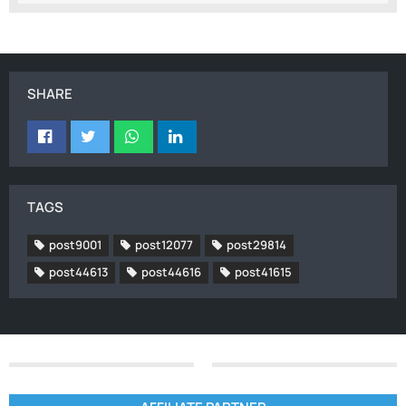
SHARE
TAGS
post9001
post12077
post29814
post44613
post44616
post41615