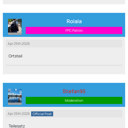
Rolala
FPC Patron
Apr 25th 2026
Ortsteil
Stefan95
Moderation
Apr 25th 2026
Official Post
Teilesatz