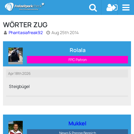
WÖRTER ZUG
Phantasiafreak92
Aug 25th 2014
Rolala
FPC Patron
Apr 18th 2026
Steigbügel
Mukkel
News & Presse Bereich