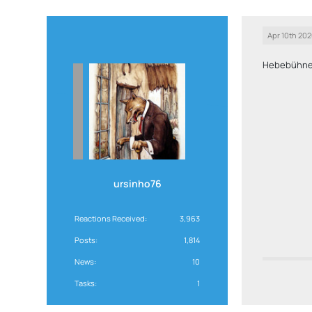
Apr 10th 20
Hebebühn
ursinho76
Reactions Received
3,963
Posts
1,814
News
10
Tasks
1