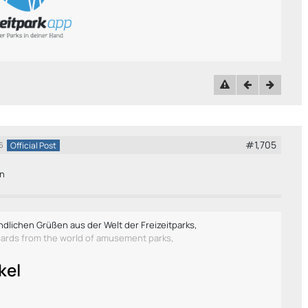
#1,705
Official Post
6
n
ndlichen Grüßen aus der Welt der Freizeitparks,
gards from the world of amusement parks,
kel