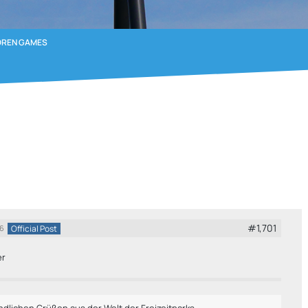
OREN GAMES
#1,701
Official Post
26
er