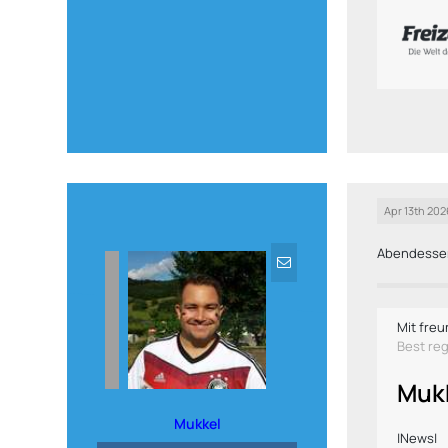
Apr 13th 202
Abendesse
Mit freu
Best re
Muk
Mukkel
|News|