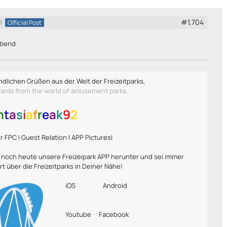
#1,704
Official Post
6
bend
ndlichen Grüßen aus der Welt der Freizeitparks,
gards from the world of amusement parks,
n
t
a
s
i
a
f
r
e
a
k
9
2
 FPC | Guest Relation | APP Pictures|
r noch heute unsere Freizeipark APP herunter und sei immer
rt über die Freizeitparks in Deiner Nähe!
iOS
Android
Youtube
Facebook