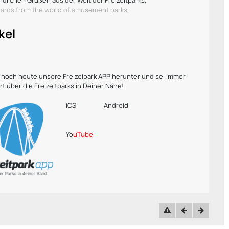
ndlichen Grüßen aus der Welt der Freizeitparks,
gards from the world of amusement parks,
kel
r noch heute unsere Freizeipark APP herunter und sei immer
rt über die Freizeitparks in Deiner Nähe!
iOS
Android
Yo
uTube