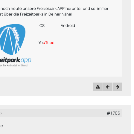
r noch heute unsere Freizeipark APP herunter und sei immer
rt über die Freizeitparks in Deiner Nähe!
iOS
Android
Yo
uTube
#1,706
26
ke