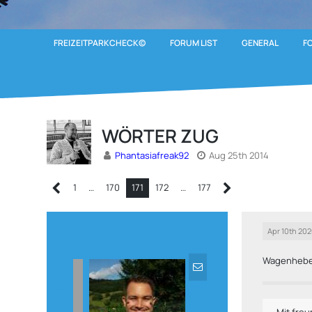
FREIZEITPARKCHECK©
FORUM LIST
GENERAL
F
WÖRTER ZUG
Phantasiafreak92
Aug 25th 2014
1
…
170
171
172
…
177
Apr 10th 20
Wagenheb