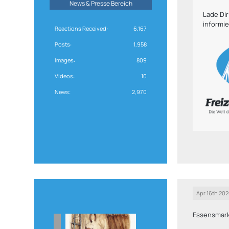
News & Presse Bereich
Lade Di
informie
Reactions Received
6,167
Posts
1,958
Images
809
Videos
10
News
2,970
Apr 16th 20
Essensmar