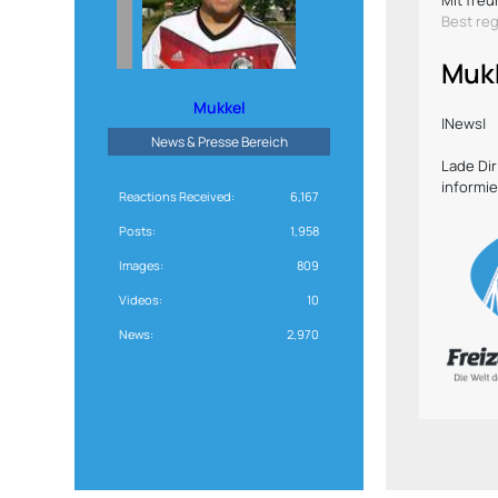
Mit freu
Best re
Muk
Mukkel
|News|
News & Presse Bereich
Lade Di
informie
Reactions Received
6,167
Posts
1,958
Images
809
Videos
10
News
2,970