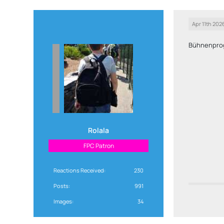
Apr 11th 202
Bühnenpr
Rolala
FPC Patron
Reactions Received
230
Posts
991
Images
34