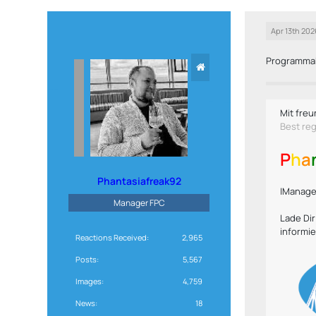
Apr 13th 202
Programma
Mit freu
Best re
P
h
a
Phantasiafreak92
|Manager
Manager FPC
Lade Di
informie
Reactions Received
2,965
Posts
5,567
Images
4,759
News
18