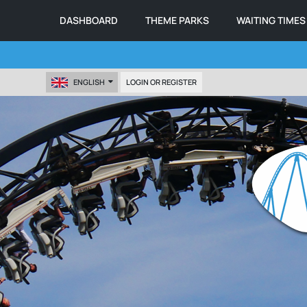
DASHBOARD
THEME PARKS
WAITING TIMES
ENGLISH
LOGIN OR REGISTER