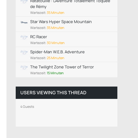
Ratatouille : L’Aventure Totalement Toquée
de Rémy
Wartezeit:
35 Minuten
Star Wars Hyper Space Mountain
Wartezeit:
35 Minuten
RC Racer
Wartezeit:
30 Minuten
Spider-Man W.E.B. Adventure
Wartezeit:
25 Minuten
The Twilight Zone Tower of Terror
Wartezeit:
15 Minuten
USERS VIEWING THIS THREAD
4 Guests