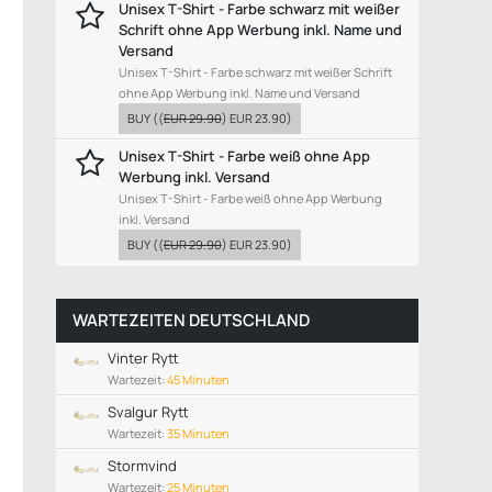
Unisex T-Shirt - Farbe schwarz mit weißer
Schrift ohne App Werbung inkl. Name und
Versand
Unisex T-Shirt - Farbe schwarz mit weißer Schrift
ohne App Werbung inkl. Name und Versand
BUY
((
EUR 29.90
)
EUR 23.90
)
Unisex T-Shirt - Farbe weiß ohne App
Werbung inkl. Versand
Unisex T-Shirt - Farbe weiß ohne App Werbung
inkl. Versand
BUY
((
EUR 29.90
)
EUR 23.90
)
WARTEZEITEN DEUTSCHLAND
Vinter Rytt
Wartezeit:
45 Minuten
Svalgur Rytt
Wartezeit:
35 Minuten
Stormvind
Wartezeit:
25 Minuten