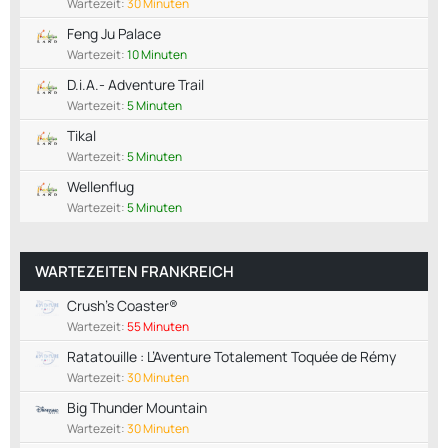
Wartezeit:
30 Minuten
Feng Ju Palace
Wartezeit:
10 Minuten
D.i.A.- Adventure Trail
Wartezeit:
5 Minuten
Tikal
Wartezeit:
5 Minuten
Wellenflug
Wartezeit:
5 Minuten
WARTEZEITEN FRANKREICH
Crush's Coaster®
Wartezeit:
55 Minuten
Ratatouille : L’Aventure Totalement Toquée de Rémy
Wartezeit:
30 Minuten
Big Thunder Mountain
Wartezeit:
30 Minuten