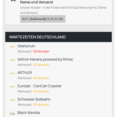
Name und Versand
Unisex Hoodie - in der Farbe weiß mit App Werbung inkl. Name
und Versand
BUY
((
EUR 44.90
)
EUR 34.90
)
WARTEZEITEN DEUTSCHLAND
Voletarium
Wartezeit:
50 Minuten
Voltron Nevera powered by Rimac
Wartezeit:
40 Minuten
ARTHUR
Wartezeit:
35 Minuten
Eurosat - CanCan Coaster
Wartezeit:
35 Minuten
Schweizer Bobbahn
Wartezeit:
35 Minuten
Black Mamba