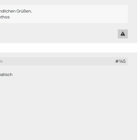
undlichen Grüßen,
ethos
#145
14
atisch