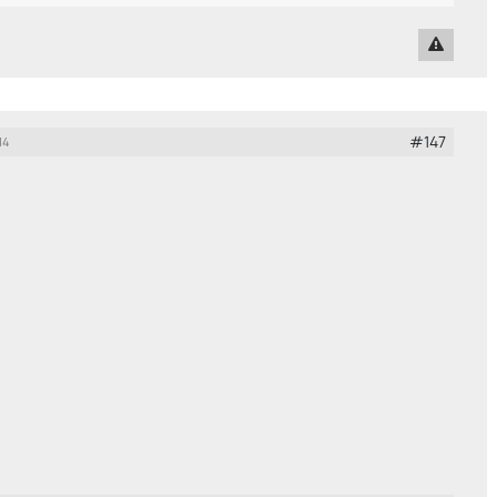
#147
14