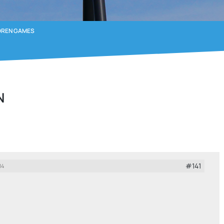
OREN GAMES
N
#141
14