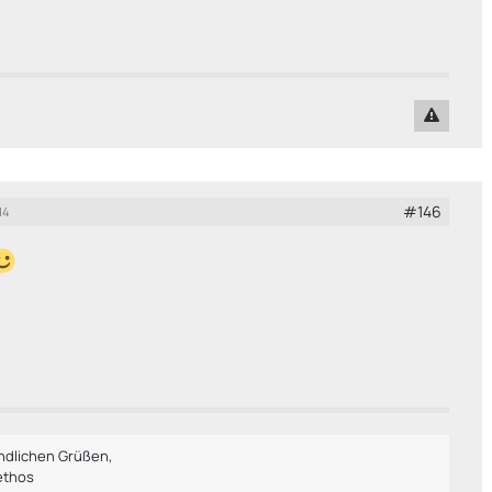
#146
14
undlichen Grüßen,
ethos