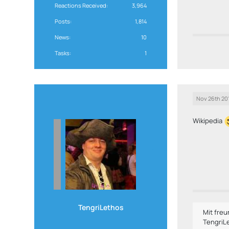
Reactions Received
3,964
Posts
1,814
News
10
Tasks
1
Nov 26th 20
Wikipedia
TengriLethos
Mit fre
TengriL