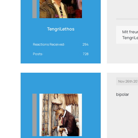
TengriLethos
Mit fre
TengriL
Reactions Received
294
Posts
728
Nov 26th 20
bipolar