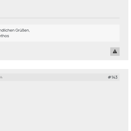
undlichen Grüßen,
ethos
#143
14