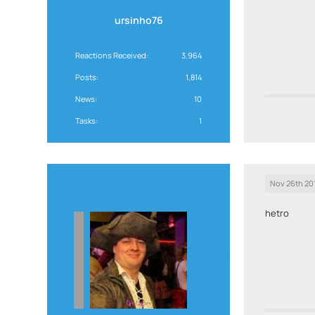
ursinho76
Reactions Received
3,964
Posts
1,814
News
10
Tasks
1
Nov 26th 20
hetro