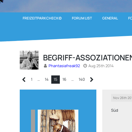
FREIZEITPARKCHECK©
FORUM LIST
GENERAL
F
BEGRIFF-ASSOZIATIONE
Phantasiafreak92
Aug 25th 2014
1
…
14
15
16
…
140
Nov 26th 20
Süd