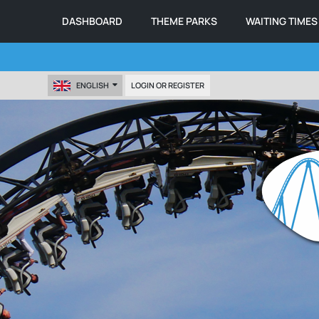
DASHBOARD
THEME PARKS
WAITING TIMES
ENGLISH
LOGIN OR REGISTER