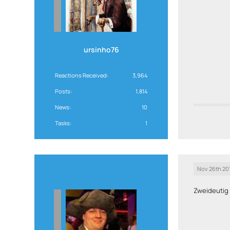
ursinho76
Reactions Received
3,964
Posts
1,814
News
10
Tasks
1
Nov 26th 20
Zweideutig