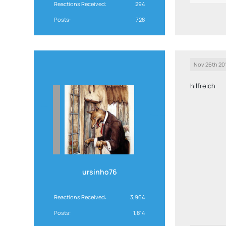
Reactions Received
294
Posts
728
Nov 26th 20
hilfreich
ursinho76
Reactions Received
3,964
Posts
1,814