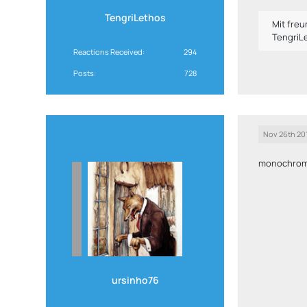
TengriLethos
Mit fre
TengriL
Reactions Received
294
Posts
728
Nov 26th 20
monochrom
ursinho76