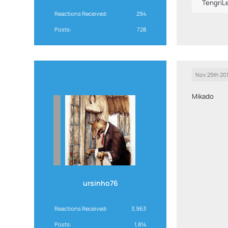
TengriL
Reactions Received
294
Posts
728
Nov 25th 20
Mikado
ursinho76
Reactions Received
3,963
Posts
1,814