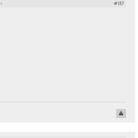
#137
14