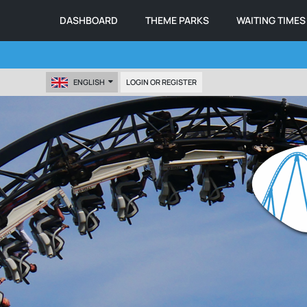
DASHBOARD
THEME PARKS
WAITING TIMES
ENGLISH
LOGIN OR REGISTER