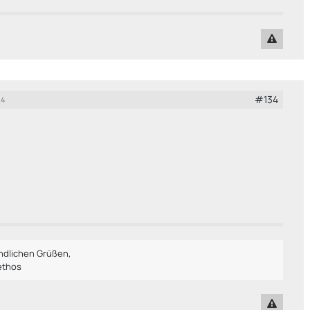
#134
14
undlichen Grüßen,
ethos