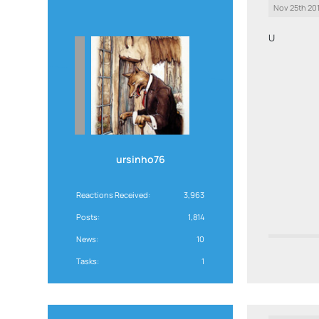
Nov 25th 20
U
ursinho76
Reactions Received
3,963
Posts
1,814
News
10
Tasks
1