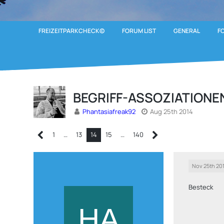
FREIZEITPARKCHECK©
FORUM LIST
GENERAL
F
BEGRIFF-ASSOZIATIONE
Phantasiafreak92
Aug 25th 2014
1
…
13
14
15
…
140
Nov 25th 20
Besteck