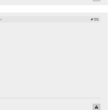
#135
14