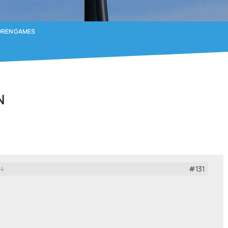
OREN GAMES
N
#131
14