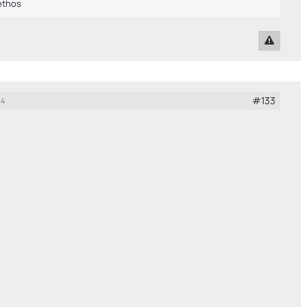
ethos
#133
14