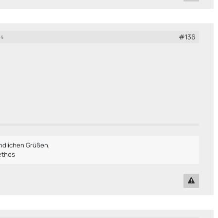
#136
14
undlichen Grüßen,
ethos