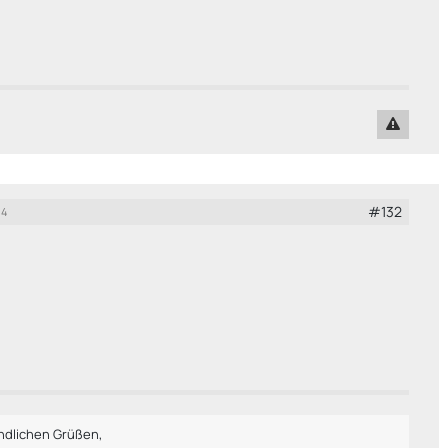
#132
14
undlichen Grüßen,