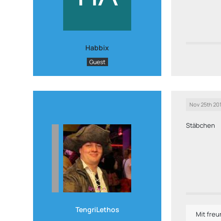
Habbix
Guest
Nov 25th 20
Stäbchen
TengriLethos
Mit fre