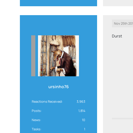
Nov 25th 20
Durst
ursinho76
Reactions Received
3,963
Posts
1,814
News
10
Tasks
1