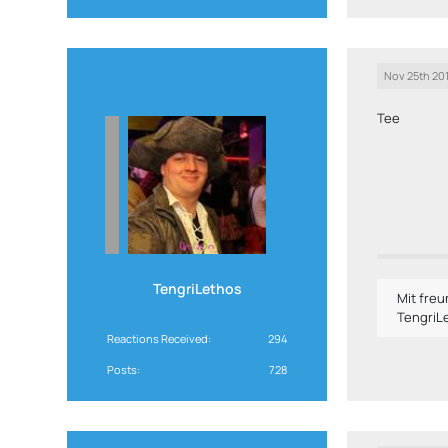
Nov 25th 20
Tee
TengriLethos
Mit fre
TengriL
Reactions Received
294
Posts
728