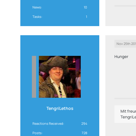
News
10
Tasks
1
Nov 25th 20
Hunger
TengriLethos
Mit fre
TengriL
Reactions Received
294
Posts
728