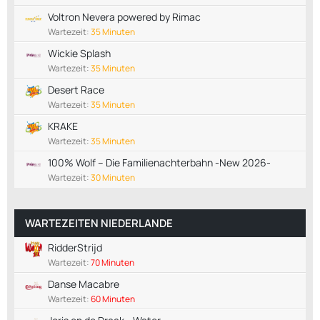
Voltron Nevera powered by Rimac
Wartezeit:
35 Minuten
Wickie Splash
Wartezeit:
35 Minuten
Desert Race
Wartezeit:
35 Minuten
KRAKE
Wartezeit:
35 Minuten
100% Wolf – Die Familienachterbahn -New 2026-
Wartezeit:
30 Minuten
WARTEZEITEN NIEDERLANDE
RidderStrijd
Wartezeit:
70 Minuten
Danse Macabre
Wartezeit:
60 Minuten