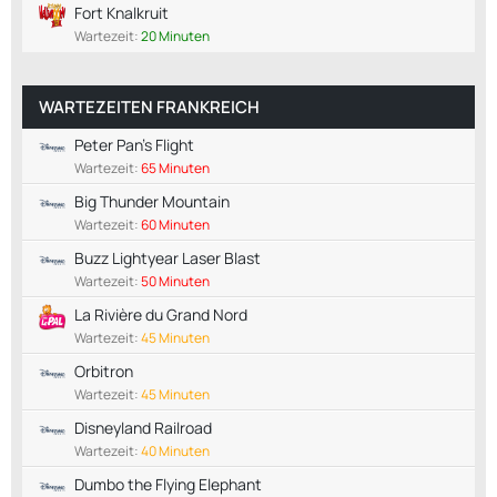
Fort Knalkruit
Wartezeit:
20 Minuten
WARTEZEITEN FRANKREICH
Peter Pan's Flight
Wartezeit:
65 Minuten
Big Thunder Mountain
Wartezeit:
60 Minuten
Buzz Lightyear Laser Blast
Wartezeit:
50 Minuten
La Rivière du Grand Nord
Wartezeit:
45 Minuten
Orbitron
Wartezeit:
45 Minuten
Disneyland Railroad
Wartezeit:
40 Minuten
Dumbo the Flying Elephant