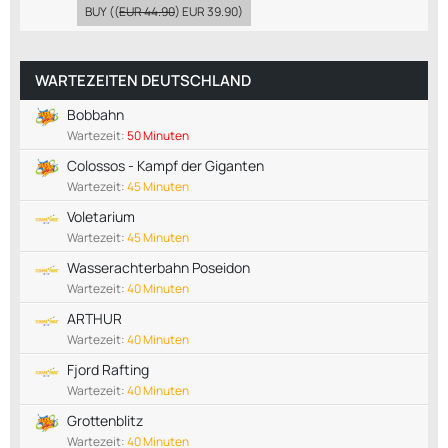
BUY
((
EUR 44.90
)
EUR 39.90
)
WARTEZEITEN DEUTSCHLAND
Bobbahn
Wartezeit:
50 Minuten
Colossos - Kampf der Giganten
Wartezeit:
45 Minuten
Voletarium
Wartezeit:
45 Minuten
Wasserachterbahn Poseidon
Wartezeit:
40 Minuten
ARTHUR
Wartezeit:
40 Minuten
Fjord Rafting
Wartezeit:
40 Minuten
Grottenblitz
Wartezeit:
40 Minuten