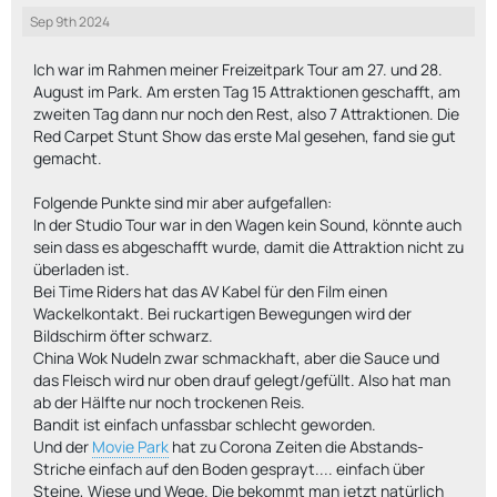
Sep 9th 2024
Ich war im Rahmen meiner Freizeitpark Tour am 27. und 28.
August im Park. Am ersten Tag 15 Attraktionen geschafft, am
zweiten Tag dann nur noch den Rest, also 7 Attraktionen. Die
Red Carpet Stunt Show das erste Mal gesehen, fand sie gut
gemacht.
Folgende Punkte sind mir aber aufgefallen:
In der Studio Tour war in den Wagen kein Sound, könnte auch
sein dass es abgeschafft wurde, damit die Attraktion nicht zu
überladen ist.
Bei Time Riders hat das AV Kabel für den Film einen
Wackelkontakt. Bei ruckartigen Bewegungen wird der
Bildschirm öfter schwarz.
China Wok Nudeln zwar schmackhaft, aber die Sauce und
das Fleisch wird nur oben drauf gelegt/gefüllt. Also hat man
ab der Hälfte nur noch trockenen Reis.
Bandit ist einfach unfassbar schlecht geworden.
Und der
Movie Park
hat zu Corona Zeiten die Abstands-
Striche einfach auf den Boden gesprayt.... einfach über
Steine, Wiese und Wege. Die bekommt man jetzt natürlich