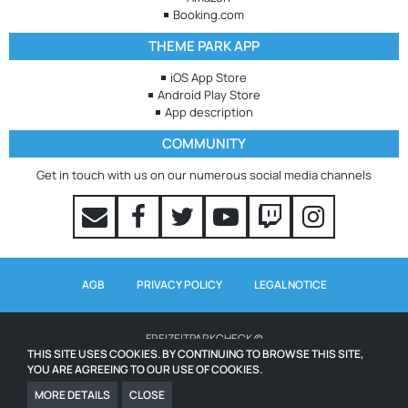
Booking.com
THEME PARK APP
iOS App Store
Android Play Store
App description
COMMUNITY
Get in touch with us on our numerous social media channels
AGB
PRIVACY POLICY
LEGAL NOTICE
FREIZEITPARKCHECK ©
THIS SITE USES COOKIES. BY CONTINUING TO BROWSE THIS SITE,
YOU ARE AGREEING TO OUR USE OF COOKIES.
WAITING TIMES POWERED BY QUEUE-TIMES.COM
ICONS FROM WWW.ICONS8.COM
MORE DETAILS
CLOSE