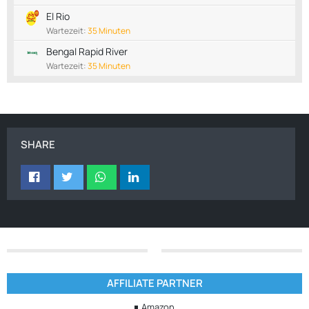
El Rio
Wartezeit:
35 Minuten
Bengal Rapid River
Wartezeit:
35 Minuten
SHARE
AFFILIATE PARTNER
Amazon