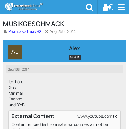
MUSIKGESCHMACK
Phantasiafreak92
Aug 25th 2014
Alex
Guest
Sep 18th 2014
Ich höre:
Goa
Minimal
Techno
und D'nB
External Content
www.youtube.com
Content embedded from external sources will not be