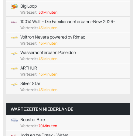
Big Loop
Wartezeit:
50 Minuten
100% Wolf – Die Familienachterbahn -New 2026-
Wartezeit:
45 Minuten
Voltron Nevera powered by Rimac
Wartezeit:
45 Minuten
Wasserachterbahn Poseidon
Wartezeit:
45 Minuten
ARTHUR
Wartezeit:
45 Minuten
Silver Star
Wartezeit:
45 Minuten
WARTEZEITEN NIEDERLANDE
Booster Bike
Wartezeit:
70 Minuten
Joris en de Draak - Water