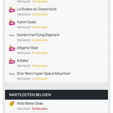
Wartezeit:
45 Minuten
La Rivière du Grand Nord
Wartezeit:
45 Minuten
Yukon Quad
Wartezeit:
40 Minuten
Dumbo the Flying Elephant
Wartezeit:
40 Minuten
Alligator Baie
Wartezeit:
35 Minuten
Azteka
Wartezeit:
35 Minuten
Star Wars Hyper Space Mountain
Wartezeit:
35 Minuten
WARTEZEITEN BELGIEN
Wild Water Slide
Wartezeit:
55 Minuten