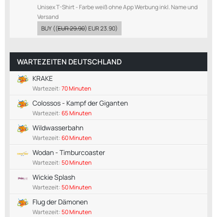
Unisex T-Shirt - Farbe weiß ohne App Werbung inkl. Name und
Versand
BUY
((
EUR 29.90
)
EUR 23.90
)
WARTEZEITEN DEUTSCHLAND
KRAKE
Wartezeit:
70 Minuten
Colossos - Kampf der Giganten
Wartezeit:
65 Minuten
Wildwasserbahn
Wartezeit:
60 Minuten
Wodan - Timburcoaster
Wartezeit:
50 Minuten
Wickie Splash
Wartezeit:
50 Minuten
Flug der Dämonen
Wartezeit:
50 Minuten