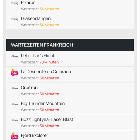
Pixarus
Wartezeit:
30 Minuten
Drakenslangen
Wartezeit:
30 Minuten
WARTEZEITEN FRANKREICH
Peter Pan's Flight
Wartezeit:
70 Minuten
La Descente du Colorado
Wartezeit:
50 Minuten
Orbitron
Wartezeit:
50 Minuten
Big Thunder Mountain
Wartezeit:
50 Minuten
Buzz Lightyear Laser Blast
Wartezeit:
50 Minuten
Fjord Explorer