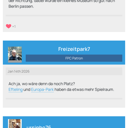
der Richtung, dabei würde ein kleines Museum so gut nach
Berlin passen.
1
Freizeitpark7
FPC Patron
Jan 14th 2026
Ach ja, wo wäre denn da noch Platz?
Efteling
und
Europa-Park
haben da etwas mehr Spielraum.
ursinho76