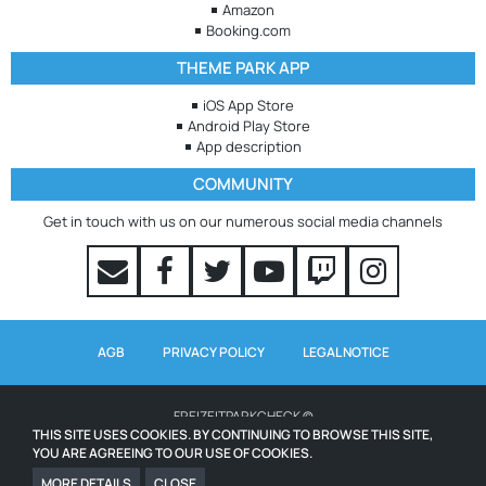
Amazon
Booking.com
THEME PARK APP
iOS App Store
Android Play Store
App description
COMMUNITY
Get in touch with us on our numerous social media channels
AGB
PRIVACY POLICY
LEGAL NOTICE
FREIZEITPARKCHECK ©
THIS SITE USES COOKIES. BY CONTINUING TO BROWSE THIS SITE,
YOU ARE AGREEING TO OUR USE OF COOKIES.
WAITING TIMES POWERED BY QUEUE-TIMES.COM
ICONS FROM WWW.ICONS8.COM
MORE DETAILS
CLOSE