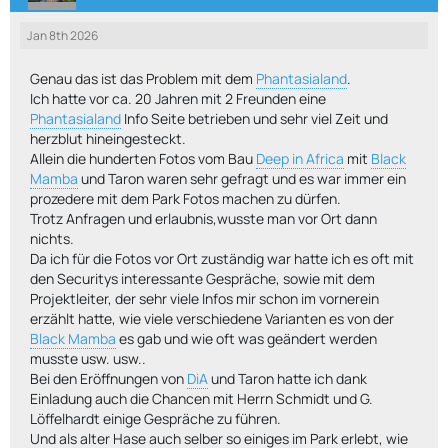
Jan 8th 2026
Genau das ist das Problem mit dem
Phantasialand
.
Ich hatte vor ca. 20 Jahren mit 2 Freunden eine
Phantasialand
Info Seite betrieben und sehr viel Zeit und
herzblut hineingesteckt.
Allein die hunderten Fotos vom Bau
Deep in Africa
mit
Black
Mamba
und Taron waren sehr gefragt und es war immer ein
prozedere mit dem Park Fotos machen zu dürfen.
Trotz Anfragen und erlaubnis,wusste man vor Ort dann
nichts.
Da ich für die Fotos vor Ort zuständig war hatte ich es oft mit
den Securitys interessante Gespräche, sowie mit dem
Projektleiter, der sehr viele Infos mir schon im vornerein
erzählt hatte, wie viele verschiedene Varianten es von der
Black Mamba
es gab und wie oft was geändert werden
musste usw. usw..
Bei den Eröffnungen von
DiA
und Taron hatte ich dank
Einladung auch die Chancen mit Herrn Schmidt und G.
Löffelhardt einige Gespräche zu führen.
Und als alter Hase auch selber so einiges im Park erlebt, wie