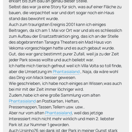
erklärt bis zum Bau an genau dieser Stelle.
Selbst das war ja eine Story für sich, was auf einer Fläche zu
bauen, die verpachtet war und dort sogar noch ein Haus
stand das bewohnt wurde.
Auch zum traurigsten Ereignis 2001 kann ich einiges
Beitragen, da ich am 1. Mai vor Ort war und als es schliesslich
zum Aufbau der Ersatzattraktion ging, das ich an der Stelle
des abgebrannten Tanagra Theaters ein Mad Haus von
Vekoma vorgeschlagen hatte und es auch gebaut wurde.
Gut, das war ganz bestimmt purer Zufall, weil ja zu der Zeit
jeder Park sowas wollte und auch beliebt war.
Ich hatte mich tierisch gefreut weil ich Villa Volta so toll finde,
aber die Umsetzung im
Phantasialand
, Naja, da wäre wohl
das Ding von Mack besser gewesen.
Wie geschrieben, ich habe noch einiges an Wissen,was auch
bei mir mit der Zeit immer löchriger wird.
Zudem,habe ich eine große Sammlung vom alten
Phantasialand
an Postkarten, Heften,
Pressemappen,Tassen,Tellern usw. usw..
Aber nur vom alten
Phantasialand
, weil das jetzige
Interessiert mich nicht mehr wirklich und mein 2. liebster
Park ist zur Nummer 1 geworden.
Auch Ursinho76 sei dank ist der Park in meiner Gunst stark