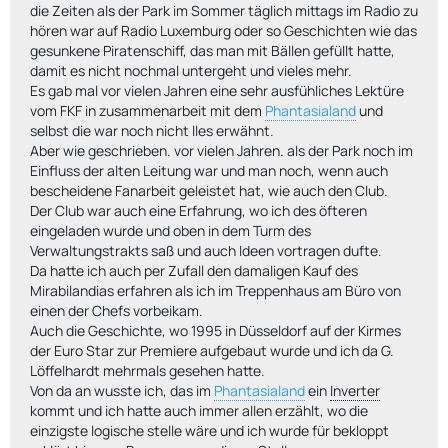
die Zeiten als der Park im Sommer täglich mittags im Radio zu
hören war auf Radio Luxemburg oder so Geschichten wie das
gesunkene Piratenschiff, das man mit Bällen gefüllt hatte,
damit es nicht nochmal untergeht und vieles mehr.
Es gab mal vor vielen Jahren eine sehr ausfühliches Lektüre
vom FKF in zusammenarbeit mit dem
Phantasialand
und
selbst die war noch nicht lles erwähnt.
Aber wie geschrieben. vor vielen Jahren. als der Park noch im
Einfluss der alten Leitung war und man noch, wenn auch
bescheidene Fanarbeit geleistet hat, wie auch den Club.
Der Club war auch eine Erfahrung, wo ich des öfteren
eingeladen wurde und oben in dem Turm des
Verwaltungstrakts saß und auch Ideen vortragen dufte.
Da hatte ich auch per Zufall den damaligen Kauf des
Mirabilandias erfahren als ich im Treppenhaus am Büro von
einen der Chefs vorbeikam.
Auch die Geschichte, wo 1995 in Düsseldorf auf der Kirmes
der Euro Star zur Premiere aufgebaut wurde und ich da G.
Löffelhardt mehrmals gesehen hatte.
Von da an wusste ich, das im
Phantasialand
ein
Inverter
kommt und ich hatte auch immer allen erzählt, wo die
einzigste logische stelle wäre und ich wurde für bekloppt