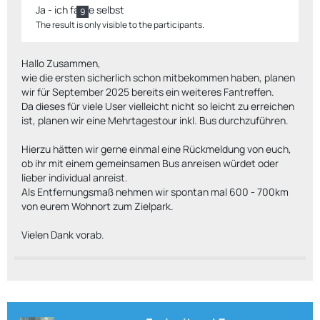
Ja - ich fahre selbst
FAHREN?
9
The result is only visible to the participants.
Hallo Zusammen,
wie die ersten sicherlich schon mitbekommen haben, planen
wir für September 2025 bereits ein weiteres Fantreffen.
Da dieses für viele User vielleicht nicht so leicht zu erreichen
ist, planen wir eine Mehrtagestour inkl. Bus durchzuführen.
Hierzu hätten wir gerne einmal eine Rückmeldung von euch,
ob ihr mit einem gemeinsamen Bus anreisen würdet oder
lieber individual anreist.
Als Entfernungsmaß nehmen wir spontan mal 600 - 700km
von eurem Wohnort zum Zielpark.
Vielen Dank vorab.