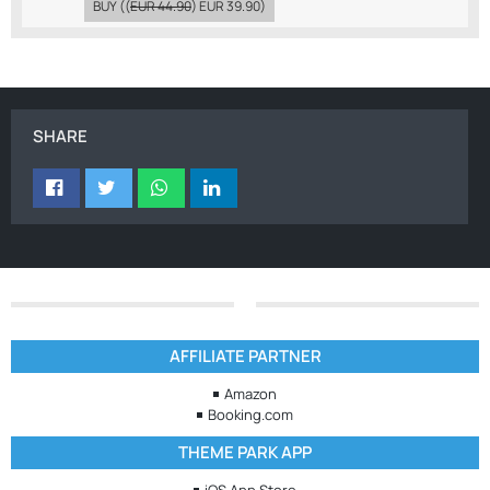
BUY
((
EUR 44.90
)
EUR 39.90
)
SHARE
AFFILIATE PARTNER
Amazon
Booking.com
THEME PARK APP