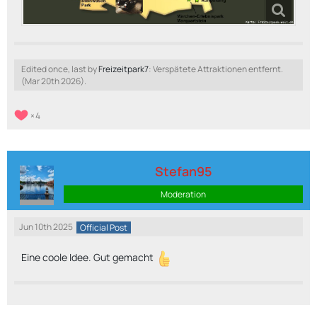
Edited once, last by
Freizeitpark7
: Verspätete Attraktionen entfernt.
(
Mar 20th 2026
).
4
Stefan95
Moderation
Jun 10th 2025
Official Post
Eine coole Idee. Gut gemacht