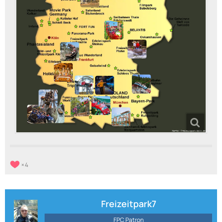
4
Freizeitpark7
FPC Patron