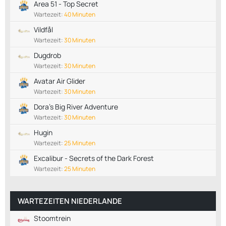
Area 51 - Top Secret
Wartezeit:
40 Minuten
Vildfål
Wartezeit:
30 Minuten
Dugdrob
Wartezeit:
30 Minuten
Avatar Air Glider
Wartezeit:
30 Minuten
Dora’s Big River Adventure
Wartezeit:
30 Minuten
Hugin
Wartezeit:
25 Minuten
Excalibur - Secrets of the Dark Forest
Wartezeit:
25 Minuten
WARTEZEITEN NIEDERLANDE
Stoomtrein