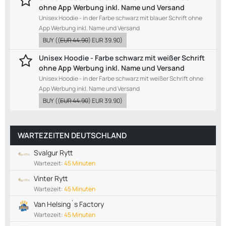
ohne App Werbung inkl. Name und Versand
Unisex Hoodie - in der Farbe schwarz mit blauer Schrift ohne
App Werbung inkl. Name und Versand
BUY
((
EUR 44.90
)
EUR 39.90
)
Unisex Hoodie - Farbe schwarz mit weißer Schrift
ohne App Werbung inkl. Name und Versand
Unisex Hoodie - in der Farbe schwarz mit weißer Schrift ohne
App Werbung inkl. Name und Versand
BUY
((
EUR 44.90
)
EUR 39.90
)
WARTEZEITEN DEUTSCHLAND
Svalgur Rytt
Wartezeit:
45 Minuten
Vinter Rytt
Wartezeit:
45 Minuten
Van Helsing´s Factory
Wartezeit:
45 Minuten