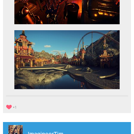
1
ImagineerTim