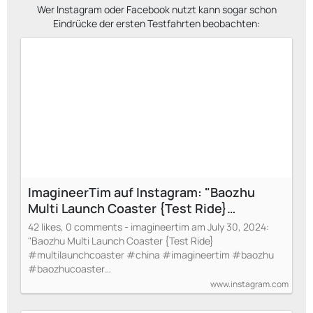
Wer Instagram oder Facebook nutzt kann sogar schon
Eindrücke der ersten Testfahrten beobachten:
ImagineerTim auf Instagram: "Baozhu
Multi Launch Coaster {Test Ride}
#multilaunchcoaster #china
42 likes, 0 comments - imagineertim am July 30, 2024:
#imagineertim #baozhu
"Baozhu Multi Launch Coaster {Test Ride}
#baozhucoaster #planetcoaster
#multilaunchcoaster #china #imagineertim #baozhu
#baozhucoaster…
#imagineertimsvideos #asia #coaster"
www.instagram.com