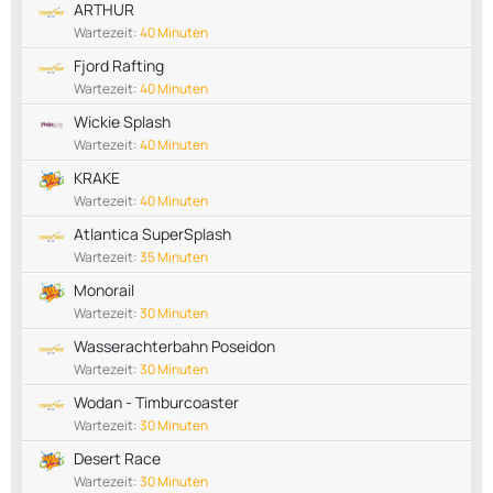
ARTHUR
Wartezeit:
40 Minuten
Fjord Rafting
Wartezeit:
40 Minuten
Wickie Splash
Wartezeit:
40 Minuten
KRAKE
Wartezeit:
40 Minuten
Atlantica SuperSplash
Wartezeit:
35 Minuten
Monorail
Wartezeit:
30 Minuten
Wasserachterbahn Poseidon
Wartezeit:
30 Minuten
Wodan - Timburcoaster
Wartezeit:
30 Minuten
Desert Race
Wartezeit:
30 Minuten