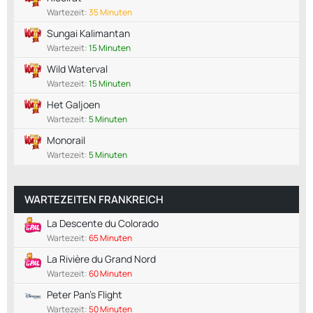
Wartezeit:
35 Minuten
Sungai Kalimantan
Wartezeit:
15 Minuten
Wild Waterval
Wartezeit:
15 Minuten
Het Galjoen
Wartezeit:
5 Minuten
Monorail
Wartezeit:
5 Minuten
WARTEZEITEN FRANKREICH
La Descente du Colorado
Wartezeit:
65 Minuten
La Rivière du Grand Nord
Wartezeit:
60 Minuten
Peter Pan's Flight
Wartezeit:
50 Minuten