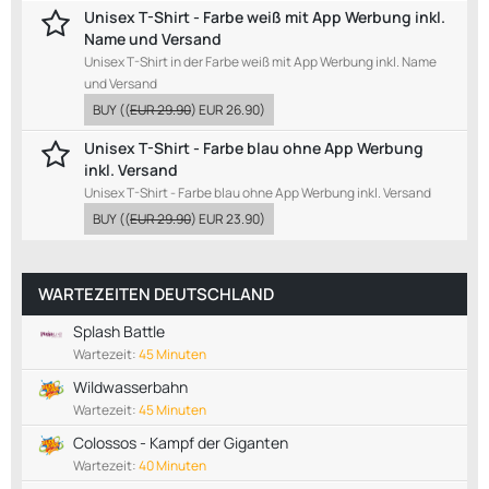
Unisex T-Shirt - Farbe weiß mit App Werbung inkl.
Name und Versand
Unisex T-Shirt in der Farbe weiß mit App Werbung inkl. Name
und Versand
BUY
((
EUR 29.90
)
EUR 26.90
)
Unisex T-Shirt - Farbe blau ohne App Werbung
inkl. Versand
Unisex T-Shirt - Farbe blau ohne App Werbung inkl. Versand
BUY
((
EUR 29.90
)
EUR 23.90
)
WARTEZEITEN DEUTSCHLAND
Splash Battle
Wartezeit:
45 Minuten
Wildwasserbahn
Wartezeit:
45 Minuten
Colossos - Kampf der Giganten
Wartezeit:
40 Minuten