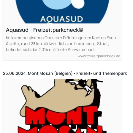
Aquasud - Freizeitparkcheck©
Im luxemburgischen Oberkorn Differdingen im Kanton Esch-
Alzette, rund 23 km südwestlich von Luxemburg-Stadt,
befindet sich das 2014 eröffnete Schwimmbad…
www.freizeitparkcheck.de
26.06.2024: Mont Mosan (Belgien) - Freizeit- und Themenpark