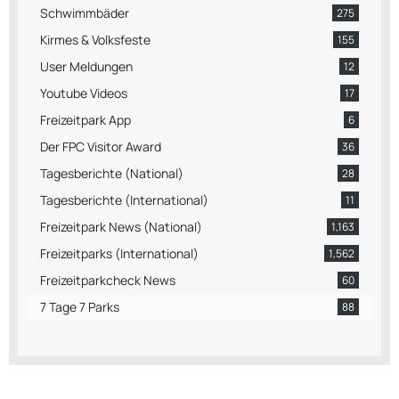
Schwimmbäder
275
Kirmes & Volksfeste
155
User Meldungen
12
Youtube Videos
17
Freizeitpark App
6
Der FPC Visitor Award
36
Tagesberichte (National)
28
Tagesberichte (International)
11
Freizeitpark News (National)
1,163
Freizeitparks (International)
1,562
Freizeitparkcheck News
60
7 Tage 7 Parks
88