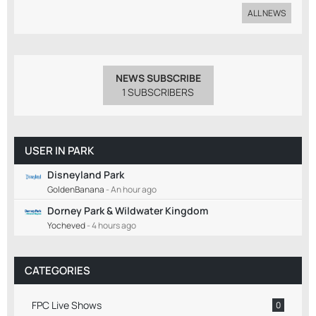
ALL NEWS
NEWS SUBSCRIBE
1 SUBSCRIBERS
USER IN PARK
Disneyland Park
GoldenBanana
-
An hour ago
Dorney Park & Wildwater Kingdom
Yocheved
-
4 hours ago
CATEGORIES
FPC Live Shows
0