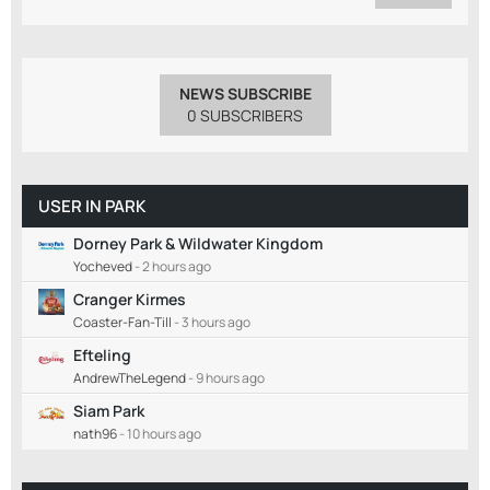
NEWS SUBSCRIBE
0 SUBSCRIBERS
USER IN PARK
Dorney Park & Wildwater Kingdom
Yocheved
-
2 hours ago
Cranger Kirmes
Coaster-Fan-Till
-
3 hours ago
Efteling
AndrewTheLegend
-
9 hours ago
Siam Park
nath96
-
10 hours ago