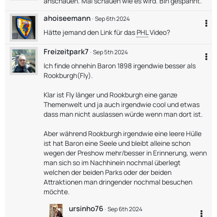
anschauen. Mal schauen wie es wird. Bin gespannt.
ahoiseemann
Sep 6th 2024
Hätte jemand den Link für das
PHL
Video?
Freizeitpark7
Sep 5th 2024
Ich finde ohnehin Baron 1898 irgendwie besser als
Rookburgh(Fly).
Klar ist Fly länger und Rookburgh eine ganze
Themenwelt und ja auch irgendwie cool und etwas
dass man nicht auslassen würde wenn man dort ist.
Aber während Rookburgh irgendwie eine leere Hülle
ist hat Baron eine Seele und bleibt alleine schon
wegen der Preshow mehr/besser in Erinnerung, wenn
man sich so im Nachhinein nochmal überlegt
welchen der beiden Parks oder der beiden
Attraktionen man dringender nochmal besuchen
möchte.
ursinho76
Sep 6th 2024