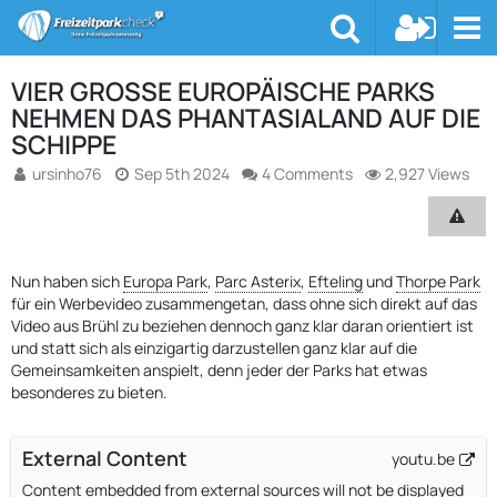
VIER GROSSE EUROPÄISCHE PARKS N
EHMEN DAS PHANTASIALAND AUF DIE S
CHIPPE
ursinho76
Sep 5th 2024
4 Comments
2,927 Views
Nun haben sich
Europa Park
,
Parc Asterix
,
Efteling
und
Thorpe Park
für ein Werbevideo zusammengetan, dass ohne sich direkt auf das
Video aus Brühl zu beziehen dennoch ganz klar daran orientiert ist
und statt sich als einzigartig darzustellen ganz klar auf die
Gemeinsamkeiten anspielt, denn jeder der Parks hat etwas
besonderes zu bieten.
External Content
youtu.be
Content embedded from external sources will not be displayed