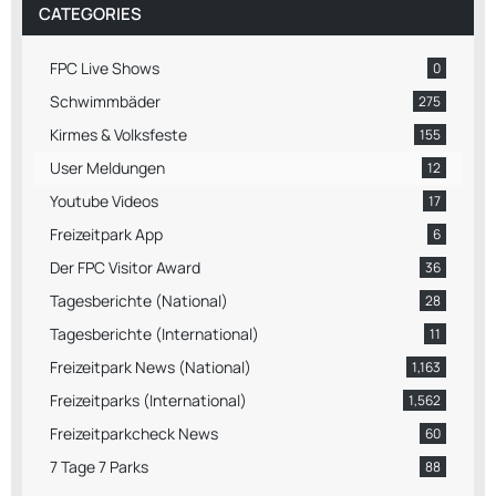
CATEGORIES
FPC Live Shows
0
Schwimmbäder
275
Kirmes & Volksfeste
155
User Meldungen
12
Youtube Videos
17
Freizeitpark App
6
Der FPC Visitor Award
36
Tagesberichte (National)
28
Tagesberichte (International)
11
Freizeitpark News (National)
1,163
Freizeitparks (International)
1,562
Freizeitparkcheck News
60
7 Tage 7 Parks
88