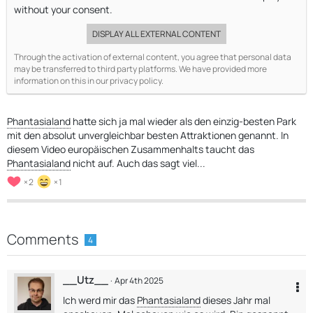
without your consent.
DISPLAY ALL EXTERNAL CONTENT
Through the activation of external content, you agree that personal data
may be transferred to third party platforms. We have provided more
information on this in our privacy policy.
Phantasialand
hatte sich ja mal wieder als den einzig-besten Park
mit den absolut unvergleichbar besten Attraktionen genannt. In
diesem Video europäischen Zusammenhalts taucht das
Phantasialand
nicht auf. Auch das sagt viel...
2
1
Comments
4
__Utz__
Apr 4th 2025
Ich werd mir das
Phantasialand
dieses Jahr mal