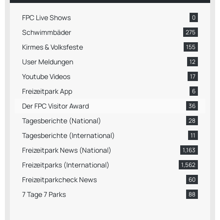
FPC Live Shows
0
Schwimmbäder
275
Kirmes & Volksfeste
155
User Meldungen
12
Youtube Videos
17
Freizeitpark App
6
Der FPC Visitor Award
36
Tagesberichte (National)
28
Tagesberichte (International)
11
Freizeitpark News (National)
1,163
Freizeitparks (International)
1,562
Freizeitparkcheck News
60
7 Tage 7 Parks
88