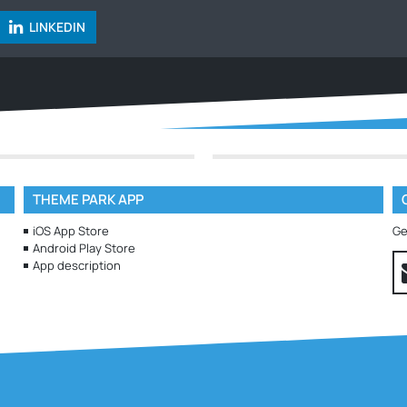
LINKEDIN
THEME PARK APP
iOS App Store
Ge
Android Play Store
App description