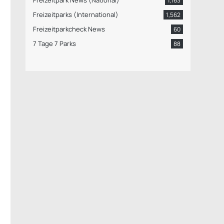
Freizeitpark News (National)
1,163
Freizeitparks (International)
1,562
Freizeitparkcheck News
60
7 Tage 7 Parks
88