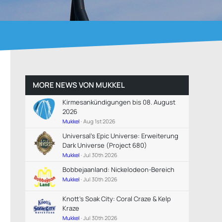
MORE NEWS VON
MUKKEL
Kirmesankündigungen bis 08. August
2026
Mukkel
Aug 1st 2026
Universal's Epic Universe: Erweiterung
Dark Universe (Project 680)
Mukkel
Jul 30th 2026
Bobbejaanland: Nickelodeon-Bereich
Mukkel
Jul 30th 2026
Knott's Soak City: Coral Craze & Kelp
Kraze
Mukkel
Jul 30th 2026