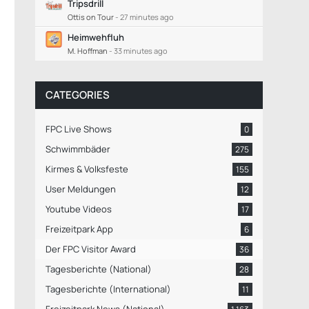
Tripsdrill
Ottis on Tour
-
27 minutes ago
Heimwehfluh
M. Hoffman
-
33 minutes ago
CATEGORIES
FPC Live Shows
0
Schwimmbäder
275
Kirmes & Volksfeste
155
User Meldungen
12
Youtube Videos
17
Freizeitpark App
6
Der FPC Visitor Award
36
Tagesberichte (National)
28
Tagesberichte (International)
11