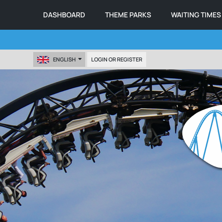
DASHBOARD
THEME PARKS
WAITING TIMES
ENGLISH
LOGIN OR REGISTER