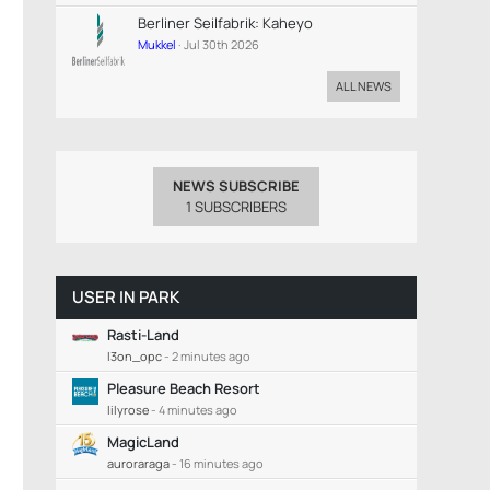
Berliner Seilfabrik: Kaheyo
Mukkel
Jul 30th 2026
ALL NEWS
NEWS SUBSCRIBE
1 SUBSCRIBERS
USER IN PARK
Rasti-Land
l3on_opc
-
2 minutes ago
Pleasure Beach Resort
lilyrose
-
4 minutes ago
MagicLand
auroraraga
-
16 minutes ago