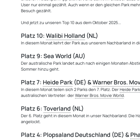
User nur einmal gezählt. Auch wenn er den gleichen Park meh
Besuch gezählt.
Und jetzt zu unseren Top 10 aus dem Oktober 2025...
Platz 10
:
Walibi Holland
(NL)
In diesem Monat kehrt der Park aus unserem Nachbarland in di
Platz 9
: Sea World (AU)
Der australische Park landet auch nach einigen Monaten Absti
Sommer hinzu geht.
Platz 7
:
Heide Park
(DE) &
Warner Bros. Mov
In diesem Monat teilen sich 2 Parks den 7. Platz. Der
Heide Par
australischen Vertreter: der
Warner Bros. Movie World
.
Platz 6
:
Toverland
(NL)
Der 6. Platz geht in diesem Monat in unser Nachbarland. Die 
angelockt.
Platz 4
:
P
lopsaland Deutschland (DE) &
Pha