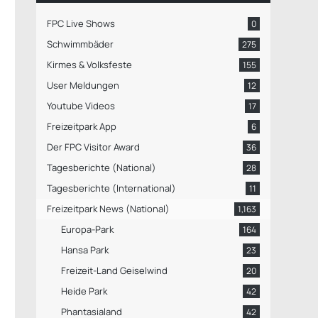
FPC Live Shows
0
Schwimmbäder
275
Kirmes & Volksfeste
155
User Meldungen
12
Youtube Videos
17
Freizeitpark App
6
Der FPC Visitor Award
36
Tagesberichte (National)
28
Tagesberichte (International)
11
Freizeitpark News (National)
1,163
Europa-Park
164
Hansa Park
23
Freizeit-Land Geiselwind
20
Heide Park
42
Phantasialand
42