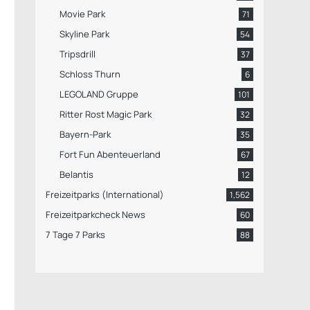
Movie Park
71
Skyline Park
54
Tripsdrill
37
Schloss Thurn
6
LEGOLAND Gruppe
101
Ritter Rost Magic Park
32
Bayern-Park
35
Fort Fun Abenteuerland
67
Belantis
12
Freizeitparks (International)
1,562
Freizeitparkcheck News
60
7 Tage 7 Parks
88