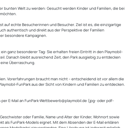
iner bunten Welt zu werden: Gesucht werden Kinder und Familien, die bei
 möchten.
t auf echte Besucherinnen und Besucher. Ziel ist es, die einzigartige
h authentisch und direkt aus der Perspektive der Familien
 oder besondere Kampagnen.
n ganz besonderer Tag: Sie erhalten freien Eintritt in den Playmobil-
il. Danach bleibt ausreichend Zeit, den Park ausgiebig zu entdecken
m eine Überraschung.
en. Vorerfahrungen braucht man nicht – entscheidend ist vor allem die
aymobil-FunPark aus der Sicht von Kindern und Familien zu entdecken.
 per E‑Mail an
FunPark-Wettbewerb@playmobil.de
(jpg- oder pdf-
Geschwister oder Familie, Name und Alter der Kinder, Wohnort sowie
kt als FunPark‑Models eignet. Mit dem Absenden der E‑Mail erklären
ternen Modelkartei einverstanden. Eine Löschung ist jederzeit möglich.