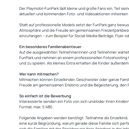
Der Playmobil‑FunPark lädt kleine und große Fans ein, Teil se
aktuellen und kommenden Foto‑ und Videoaktionen mitwirken
Statt auf professionelle Models setzt der FunPark ganz bewuss
Atmosphäre und die Freude am gemeinsamen Freizeitparkbesuc
einzufangen – zum Beispiel für Social-Media-Beiträge, Flyer
Ein besonderes Familienabenteuer
Auf die ausgewählten Teilnehmerinnen und Teilnehmer wartet ei
FunPark und nehmen an einem professionellen Fotoshooting te
und zu spielen. Als kleines Extra erhalten die Kinder außerde
Wer kann mitmachen?
Mitmachen können Einzelkinder, Geschwister oder ganze Famili
Freude am gemeinsamen Erlebnis und die Begeisterung, den Pl
So einfach ist die Bewerbung
Interessierte senden ein Foto von sich und/oder ihren Kindern
Format, max. 5 MB).
Folgende Angaben werden benötigt: Teilnahme als Einzelkind, 
eine kurze Begründung, warum gerade diese Familie sich perfe
sich die Familien mit der Speicherung ihrer Angaben in der in