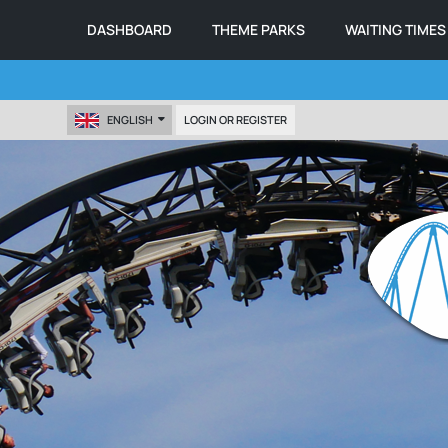
DASHBOARD
THEME PARKS
WAITING TIMES
ENGLISH
LOGIN OR REGISTER