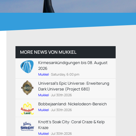
MORE NEWS VON
MUKKEL
Kirmesankündigungen bis 08. August
2026
Mukkel
Saturday, 6:00 pm
Universal's Epic Universe: Erweiterung
Dark Universe (Project 680)
Mukkel
Jul 30th 2026
Bobbejaanland: Nickelodeon-Bereich
Mukkel
Jul 30th 2026
Knott's Soak City: Coral Craze & Kelp
Kraze
Mukkel
Jul 30th 2026