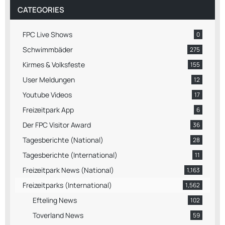
CATEGORIES
FPC Live Shows
0
Schwimmbäder
275
Kirmes & Volksfeste
155
User Meldungen
12
Youtube Videos
17
Freizeitpark App
6
Der FPC Visitor Award
36
Tagesberichte (National)
28
Tagesberichte (International)
11
Freizeitpark News (National)
1,163
Freizeitparks (International)
1,562
Efteling News
102
Toverland News
59