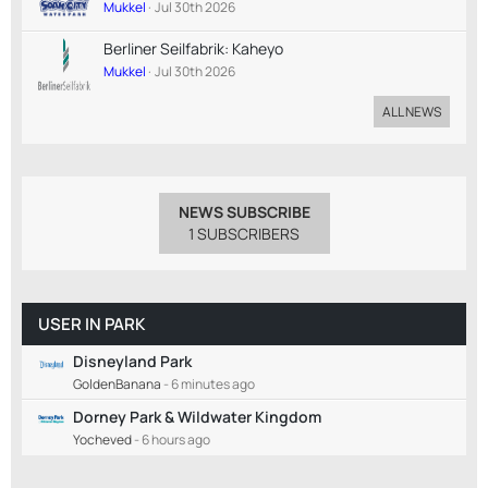
Mukkel
Jul 30th 2026
Berliner Seilfabrik: Kaheyo
Mukkel
Jul 30th 2026
ALL NEWS
NEWS SUBSCRIBE
1 SUBSCRIBERS
USER IN PARK
Disneyland Park
GoldenBanana
-
6 minutes ago
Dorney Park & Wildwater Kingdom
Yocheved
-
6 hours ago