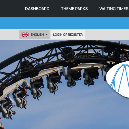
DASHBOARD
THEME PARKS
WAITING TIMES
ENGLISH
LOGIN OR REGISTER