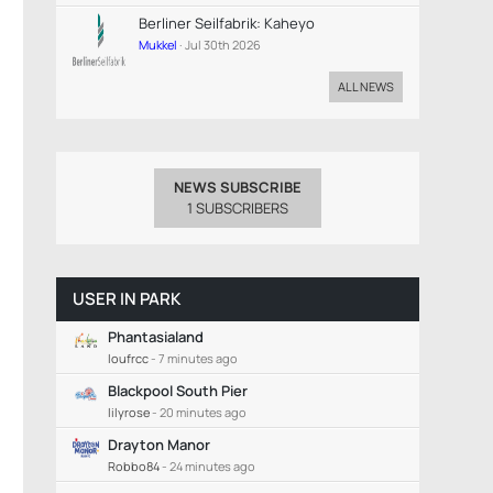
Berliner Seilfabrik: Kaheyo
Mukkel
Jul 30th 2026
ALL NEWS
NEWS SUBSCRIBE
1 SUBSCRIBERS
USER IN PARK
Phantasialand
loufrcc
-
7 minutes ago
Blackpool South Pier
lilyrose
-
20 minutes ago
Drayton Manor
Robbo84
-
24 minutes ago