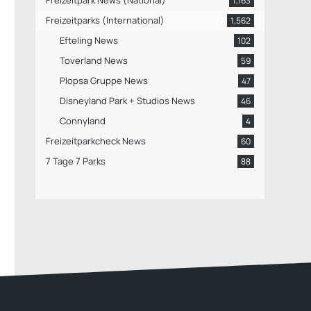
Freizeitpark News (National)
1,163
Freizeitparks (International)
1,562
Efteling News
102
Toverland News
59
Plopsa Gruppe News
47
Disneyland Park + Studios News
46
Connyland
4
Freizeitparkcheck News
60
7 Tage 7 Parks
88