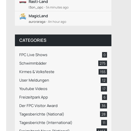
Rasti-Land
l3on_opc
-
54 minutes ago
MagicLand
auroraraga
-
An hour ago
CATEGORIES
FPC Live Shows
0
Schwimmbäder
275
Kirmes & Volksfeste
155
User Meldungen
12
Youtube Videos
17
Freizeitpark App
6
Der FPC Visitor Award
36
Tagesberichte (National)
28
Tagesberichte (International)
11