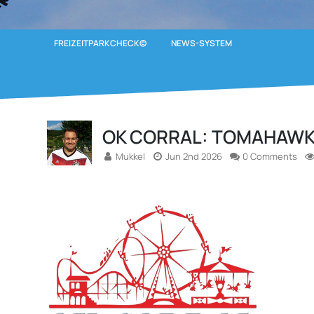
FREIZEITPARKCHECK©
NEWS-SYSTEM
OK CORRAL: TOMAHAW
Mukkel
Jun 2nd 2026
0 Comments