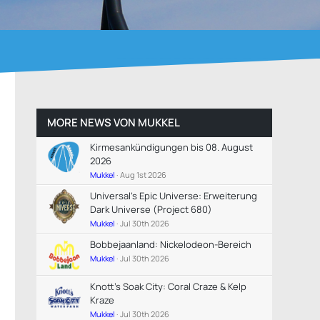
MORE NEWS VON
MUKKEL
Kirmesankündigungen bis 08. August
2026
Mukkel
Aug 1st 2026
Universal's Epic Universe: Erweiterung
Dark Universe (Project 680)
Mukkel
Jul 30th 2026
Bobbejaanland: Nickelodeon-Bereich
Mukkel
Jul 30th 2026
Knott's Soak City: Coral Craze & Kelp
Kraze
Mukkel
Jul 30th 2026