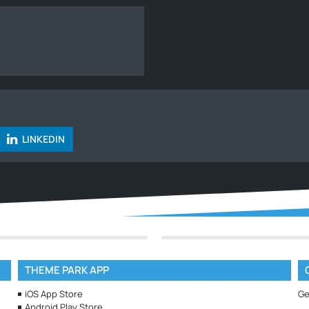
LINKEDIN
THEME PARK APP
iOS App Store
Ge
Android Play Store