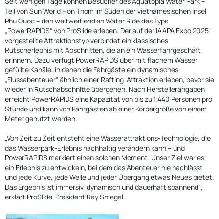
Seit wenigen Tage können Besucher des Aquatopia
Water Park
–
Teil von Sun World Hon Thom im Süden der vietnamesischen Insel
Phu Quoc – den weltweit ersten Water Ride des Typs
„PowerRAPIDS“ von ProSlide erleben. Der auf der IAAPA Expo 2025
vorgestellte Attraktionstyp verbindet ein klassisches
Rutscherlebnis mit Abschnitten, die an ein Wasserfahrgeschäft
erinnern. Dazu verfügt PowerRAPIDS über mit flachem Wasser
gefüllte Kanäle, in denen die Fahrgäste ein dynamisches
„Flussabenteuer“ ähnlich einer Rafting-Attraktion erleben, bevor sie
wieder in Rutschabschnitte übergehen. Nach Herstellerangaben
erreicht PowerRAPIDS eine Kapazität von bis zu 1.440 Personen pro
Stunde und kann von Fahrgästen ab einer Körpergröße von einem
Meter genutzt werden.
„Von Zeit zu Zeit entsteht eine Wasserattraktions-Technologie, die
das Wasserpark-Erlebnis nachhaltig verändern kann – und
PowerRAPIDS markiert einen solchen Moment. Unser Ziel war es,
ein Erlebnis zu entwickeln, bei dem das Abenteuer nie nachlässt
und jede Kurve, jede Welle und jeder Übergang etwas Neues bietet.
Das Ergebnis ist immersiv, dynamisch und dauerhaft spannend“,
erklärt ProSlide-Präsident Ray Smegal.