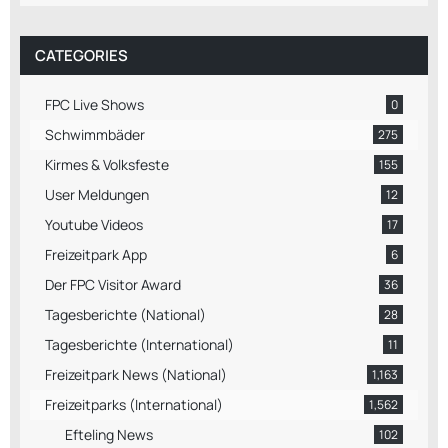
CATEGORIES
FPC Live Shows
0
Schwimmbäder
275
Kirmes & Volksfeste
155
User Meldungen
12
Youtube Videos
17
Freizeitpark App
6
Der FPC Visitor Award
36
Tagesberichte (National)
28
Tagesberichte (International)
11
Freizeitpark News (National)
1,163
Freizeitparks (International)
1,562
Efteling News
102