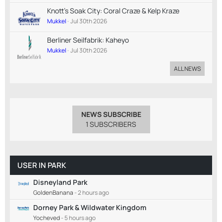
Knott's Soak City: Coral Craze & Kelp Kraze
Mukkel
Jul 30th 2026
Berliner Seilfabrik: Kaheyo
Mukkel
Jul 30th 2026
ALL NEWS
NEWS SUBSCRIBE
1 SUBSCRIBERS
USER IN PARK
Disneyland Park
GoldenBanana
-
2 hours ago
Dorney Park & Wildwater Kingdom
Yocheved
-
5 hours ago