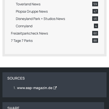
Toverland News
59
Plopsa Gruppe News
47
Disneyland Park + Studios News
46
Connyland
4
Freizeitparkcheck News
60
7 Tage 7 Parks
88
SOURCES
www.eap-magazin.de
SHARE