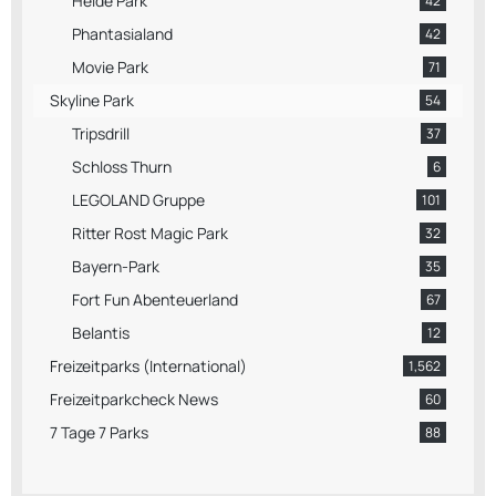
Heide Park
42
Phantasialand
42
Movie Park
71
Skyline Park
54
Tripsdrill
37
Schloss Thurn
6
LEGOLAND Gruppe
101
Ritter Rost Magic Park
32
Bayern-Park
35
Fort Fun Abenteuerland
67
Belantis
12
Freizeitparks (International)
1,562
Freizeitparkcheck News
60
7 Tage 7 Parks
88