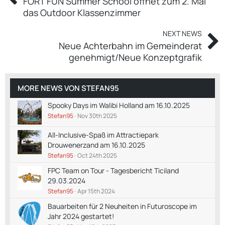
FORT FUN Summer School öffnet zum 2. Mal
das Outdoor Klassenzimmer
NEXT NEWS
Neue Achterbahn im Gemeinderat
genehmigt/Neue Konzeptgrafik
MORE NEWS VON
STEFAN95
Spooky Days im Walibi Holland am 16.10.2025
Stefan95
Nov 30th 2025
All-Inclusive-Spaß im Attractiepark
Drouwenerzand am 16.10.2025
Stefan95
Oct 24th 2025
FPC Team on Tour - Tagesbericht Ticiland
29.03.2024
Stefan95
Apr 15th 2024
Bauarbeiten für 2 Neuheiten in Futuroscope im
Jahr 2024 gestartet!