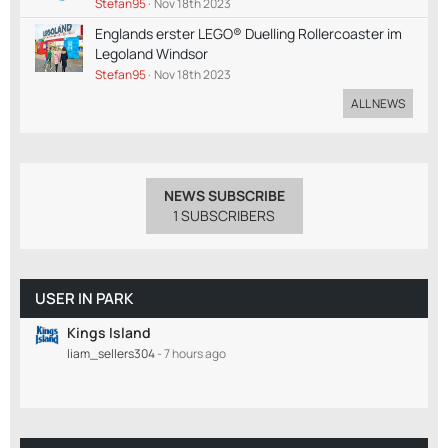
Stefan95
Nov 18th 2023
Englands erster LEGO® Duelling Rollercoaster im
Legoland Windsor
Stefan95
Nov 18th 2023
ALL NEWS
NEWS SUBSCRIBE
1 SUBSCRIBERS
USER IN PARK
Kings Island
liam_sellers304
-
7 hours ago