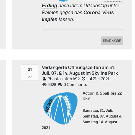
Erding
nach ihrem Urlaubstag unter
Palmen gegen das
Corona-Virus
impfen
lassen.
READ MORE
Verlängerte Öffnungszeiten am 31.
21
Juli, 07. & 14. August im Skyline Park
Jul
Phantasiafreak92
Jul 21st 2021
3328
0 Comments
Action & Spaß bis 22
Uhr!
Samstag, 31. Juli,
Samstag, 07. August &
Samstag 14. August
2021