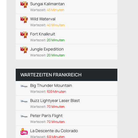
Sungai Kalimantan
Wartezeit:
45 Minuten
Wild Waterval
Wartezeit:
40 Minuten
Fort Knalkruit
Wartezeit:
20 Minuten
Jungle Expedition
Wartezeit:
20 Minuten
WARTEZEITEN FRANKREICH
Big Thunder Mountain
Wartezeit:
100 Minuten
Buzz Lightyear Laser Blast
Wartezeit:
70 Minuten
Peter Pan's Flight
Wartezeit:
70 Minuten
La Descente du Colorado
Wartezeit:
60 Minuten