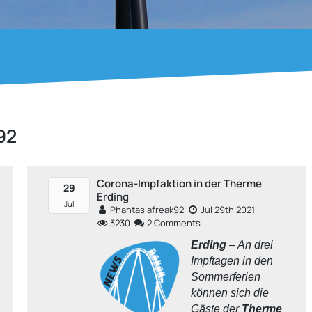
92
Corona-Impfaktion in der Therme
29
Erding
Jul
Phantasiafreak92
Jul 29th 2021
3230
2 Comments
Erding
– An drei
Impftagen in den
Sommerferien
können sich die
Gäste der
Therme