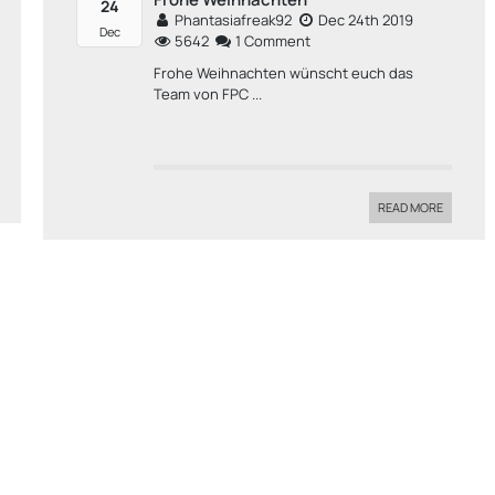
24
Phantasiafreak92
Dec 24th 2019
Dec
5642
1 Comment
Frohe Weihnachten wünscht euch das
Team von FPC ...
READ MORE