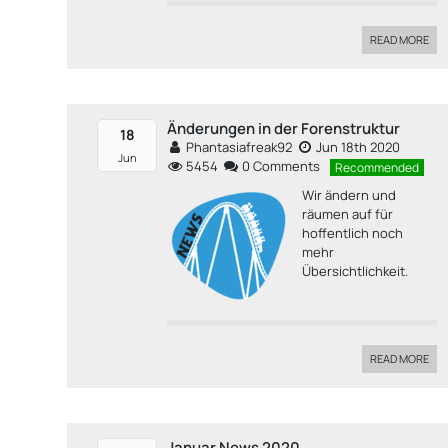
READ MORE
Änderungen in der Forenstruktur
18
Phantasiafreak92
Jun 18th 2020
Jun
5454
0 Comments
Recommended
Wir ändern und
räumen auf für
hoffentlich noch
mehr
Übersichtlichkeit.
READ MORE
Januar News 2020