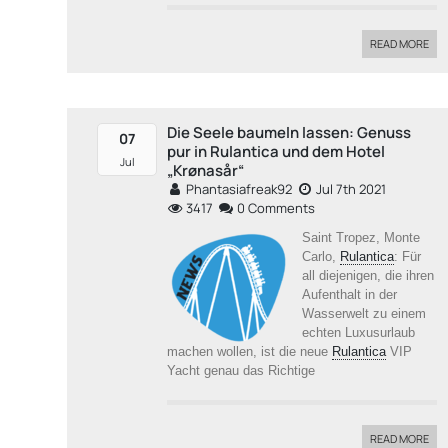
READ MORE
Die Seele baumeln lassen: Genuss
07
pur in Rulantica und dem Hotel
Jul
„Krønasår“
Phantasiafreak92
Jul 7th 2021
3417
0 Comments
Saint Tropez, Monte
Carlo,
Rulantica
: Für
all diejenigen, die ihren
Aufenthalt in der
Wasserwelt zu einem
echten Luxusurlaub
machen wollen, ist die neue
Rulantica
VIP
Yacht genau das Richtige
READ MORE