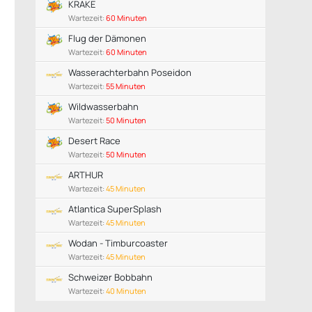
KRAKE
Wartezeit:
60 Minuten
Flug der Dämonen
Wartezeit:
60 Minuten
Wasserachterbahn Poseidon
Wartezeit:
55 Minuten
Wildwasserbahn
Wartezeit:
50 Minuten
Desert Race
Wartezeit:
50 Minuten
ARTHUR
Wartezeit:
45 Minuten
Atlantica SuperSplash
Wartezeit:
45 Minuten
Wodan - Timburcoaster
Wartezeit:
45 Minuten
Schweizer Bobbahn
Wartezeit:
40 Minuten