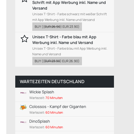
Schrift mit App Werbung inkl. Name und
Versand
Unisex T-Shirt - Farbe schwarz mit weißer Schrift
mit App Werbung inkl. Name und Versand
BUY
((
EUR 26.90
)
EUR 23.90
)
Unisex T-Shirt - Farbe blau mit App
Werbung inkl. Name und Versand
Unisex T-Shirt - Farbe blau mit App Werbung inkl.
Name und Versand
BUY
((
EUR 23.90
)
EUR 26.90
)
WARTEZEITEN DEUTSCHLAND
Wickie Splash
Wartezeit:
70 Minuten
Colossos - Kampf der Giganten
Wartezeit:
60 Minuten
DinoSplash
Wartezeit:
60 Minuten