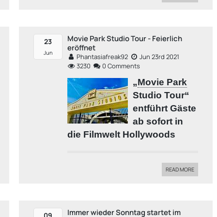
Movie Park Studio Tour - Feierlich
23
eröffnet
Jun
Phantasiafreak92
Jun 23rd 2021
3230
0 Comments
„
Movie Park
Studio Tour“
entführt Gäste
ab sofort in
die Filmwelt Hollywoods
READ MORE
Immer wieder Sonntag startet im
09