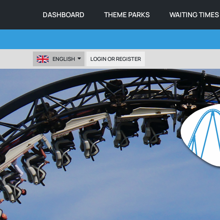
DASHBOARD
THEME PARKS
WAITING TIMES
ENGLISH
LOGIN OR REGISTER