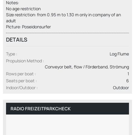
Notes:
No age restriction
Size restriction: from 0.95 m to 1.30 m only in company of an
adult
Picture: Poseidonsurfer
DETAILS
Type
Log Flume
Propulsion Method
Conveyor belt, flow / Förderband, Strömung
Rows per boat
1
Seats per boat
6
Indoor/Outdoor
Outdoor
RADIO FREIZEITPARKCHECK