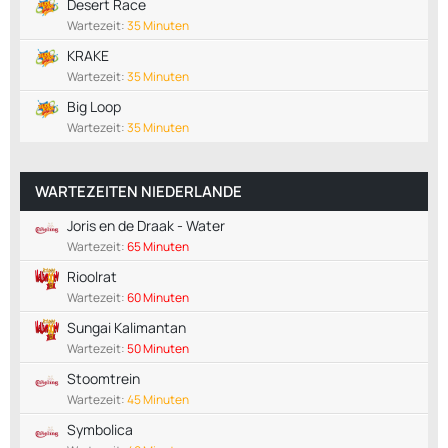
Desert Race
Wartezeit:
35 Minuten
KRAKE
Wartezeit:
35 Minuten
Big Loop
Wartezeit:
35 Minuten
WARTEZEITEN NIEDERLANDE
Joris en de Draak - Water
Wartezeit:
65 Minuten
Rioolrat
Wartezeit:
60 Minuten
Sungai Kalimantan
Wartezeit:
50 Minuten
Stoomtrein
Wartezeit:
45 Minuten
Symbolica