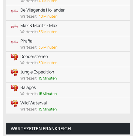
Wartezeit:
40 Minuten
De Vliegende Hollander
Wartezeit:
40 Minuten
Max & Moritz - Max
Wartezeit:
35 Minuten
Piraña
Wartezeit:
35 Minuten
Donderstenen
Wartezeit:
30 Minuten
Jungle Expedition
Wartezeit:
15 Minuten
Balagos
Wartezeit:
15 Minuten
Wild Waterval
Wartezeit:
15 Minuten
WARTEZEITEN FRANKREICH