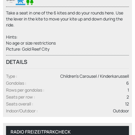
Take a seat in one of the 6 kites and do your rounds here. Use
the lever in the kite to move your kite up and down during the
ride.
Hints:
No age or size restrictions
Picture: Gold Reef City
DETAILS
Type
Children's Carousel / Kinderkarussell
Gondolas
6
Rows per gondolas
1
Seats per row
2
Seats overall
12
Indoor/Outdoor
Outdoor
RADIO FREIZEITPARKCHECK