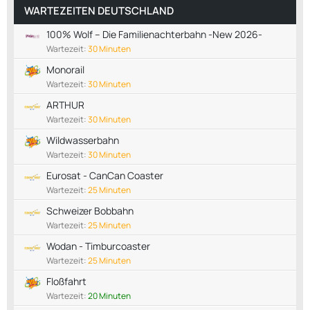
WARTEZEITEN DEUTSCHLAND
100% Wolf – Die Familienachterbahn -New 2026-
Wartezeit:
30 Minuten
Monorail
Wartezeit:
30 Minuten
ARTHUR
Wartezeit:
30 Minuten
Wildwasserbahn
Wartezeit:
30 Minuten
Eurosat - CanCan Coaster
Wartezeit:
25 Minuten
Schweizer Bobbahn
Wartezeit:
25 Minuten
Wodan - Timburcoaster
Wartezeit:
25 Minuten
Floßfahrt
Wartezeit:
20 Minuten