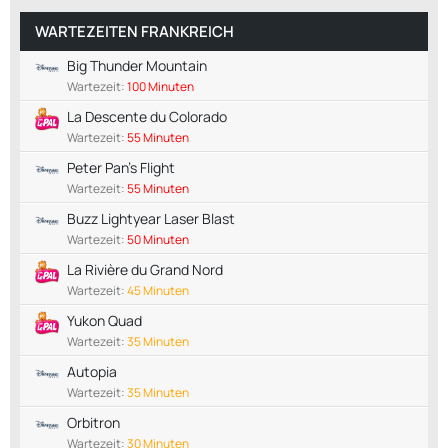
WARTEZEITEN FRANKREICH
Big Thunder Mountain
Wartezeit:
100 Minuten
La Descente du Colorado
Wartezeit:
55 Minuten
Peter Pan's Flight
Wartezeit:
55 Minuten
Buzz Lightyear Laser Blast
Wartezeit:
50 Minuten
La Rivière du Grand Nord
Wartezeit:
45 Minuten
Yukon Quad
Wartezeit:
35 Minuten
Autopia
Wartezeit:
35 Minuten
Orbitron
Wartezeit:
30 Minuten