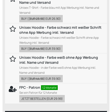
Name und Versand
Unisex T-Shirt - Farbe blau mit App Werbung inkl. Name und
Versand
BUY
((
EUR 23.90
)
EUR 26.90
)
Unisex Hoodie - Farbe schwarz mit weißer Schrift
ohne App Werbung inkl. Versand
Unisex Hoodie - Farbe schwarz mit weißer Schrift ohne App
Werbung inkl. Versand
BUY
((
EUR 44.90
)
EUR 39.90
)
Unisex Hoodie - Farbe weiß ohne App Werbung
inkl. Name und Versand
Unisex Hoodie - in der Farbe weiß ohne App Werbung inkl.
Name und Versand
BUY
((
EUR 44.90
)
EUR 39.90
)
FPC - Patron
12 Monate
Sei ein Patron für 12 Monate
JETZT BESTELLEN
(
EUR 29.99
)