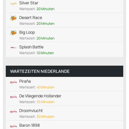
Silver Star
Wartezeit:
20 Minuten
Desert Race
Wartezeit:
20 Minuten
Big Loop
Wartezeit:
20 Minuten
Splash Battle
Wartezeit:
10 Minuten
WARTEZEITEN NIEDERLANDE
Piraña
Wartezeit:
40 Minuten
De Vliegende Hollander
Wartezeit:
35 Minuten
Droomvlucht
Wartezeit:
30 Minuten
Baron 1898