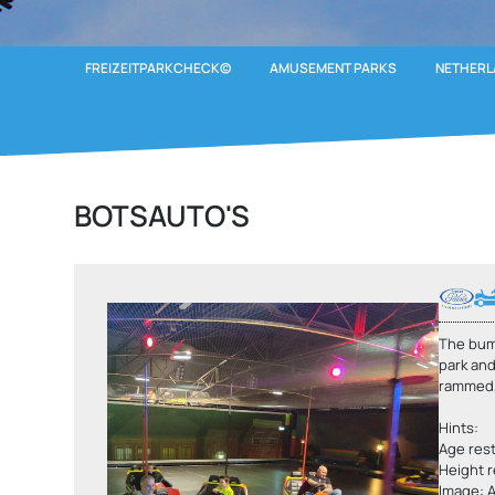
FREIZEITPARKCHECK©
AMUSEMENT PARKS
NETHERL
BOTSAUTO'S
The bum
park and
rammed, 
Hints:
Age rest
Height r
Image: A