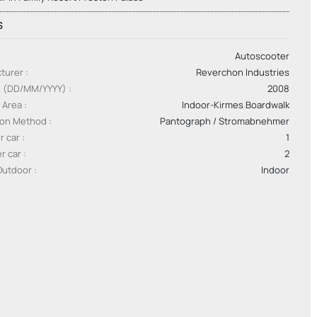
S
Autoscooter
turer
Reverchon Industries
g (DD/MM/YYYY)
2008
 Area
Indoor-Kirmes Boardwalk
ion Method
Pantograph / Stromabnehmer
r car
1
er car
2
Outdoor
Indoor