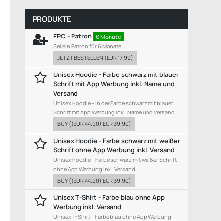
PRODUKTE
FPC - Patron
6 Monate
Sei ein Patron für 6 Monate
JETZT BESTELLEN
(
EUR 17.99
)
Unisex Hoodie - Farbe schwarz mit blauer
Schrift mit App Werbung inkl. Name und
Versand
Unisex Hoodie - in der Farbe schwarz mit blauer
Schrift mit App Werbung inkl. Name und Versand
BUY
((
EUR 44.90
)
EUR 39.90
)
Unisex Hoodie - Farbe schwarz mit weißer
Schrift ohne App Werbung inkl. Versand
Unisex Hoodie - Farbe schwarz mit weißer Schrift
ohne App Werbung inkl. Versand
BUY
((
EUR 44.90
)
EUR 39.90
)
Unisex T-Shirt - Farbe blau ohne App
Werbung inkl. Versand
Unisex T-Shirt - Farbe blau ohne App Werbung