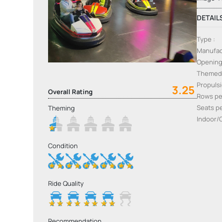
DETAIL
Type
Manufac
Openin
Themed
Propuls
3.25
Overall Rating
Rows pe
Seats p
Theming
Indoor/
Condition
Ride Quality
Recommendation