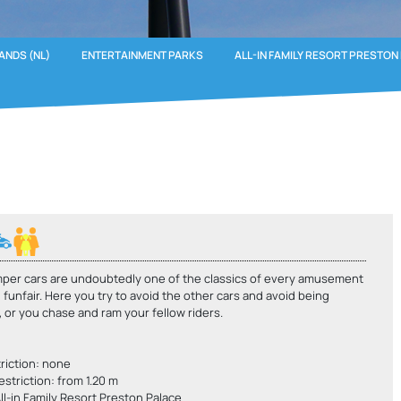
ANDS (NL)
ENTERTAINMENT PARKS
ALL-IN FAMILY RESORT PRESTON
per cars are undoubtedly one of the classics of every amusement
 funfair. Here you try to avoid the other cars and avoid being
or you chase and ram your fellow riders.
riction: none
estriction: from 1.20 m
ll-in Family Resort Preston Palace