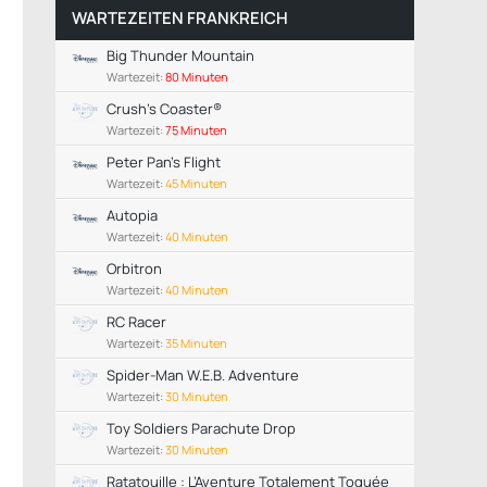
WARTEZEITEN FRANKREICH
Big Thunder Mountain
Wartezeit:
80 Minuten
Crush's Coaster®
Wartezeit:
75 Minuten
Peter Pan's Flight
Wartezeit:
45 Minuten
Autopia
Wartezeit:
40 Minuten
Orbitron
Wartezeit:
40 Minuten
RC Racer
Wartezeit:
35 Minuten
Spider-Man W.E.B. Adventure
Wartezeit:
30 Minuten
Toy Soldiers Parachute Drop
Wartezeit:
30 Minuten
Ratatouille : L’Aventure Totalement Toquée