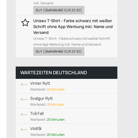
inkl. Versand
BUY
((
EUR 29.90
)
EUR 23.90
)
Unisex T-Shirt - Farbe schwarz mit weißer
Schrift ohne App Werbung inkl. Name und
Versand
Unisex T-Shirt - Farbe schwarz mit weißer Schrift
ohne App Werbung inkl. Name und Versand
BUY
((
EUR 29.90
)
EUR 23.90
)
WARTEZEITEN DEUTSCHLAND
Vinter Rytt
Wartezeit:
40 Minuten
Svalgur Rytt
Wartezeit:
25 Minuten
Två Fall
Wartezeit:
20 Minuten
Vildfål
Wartezeit:
20 Minuten