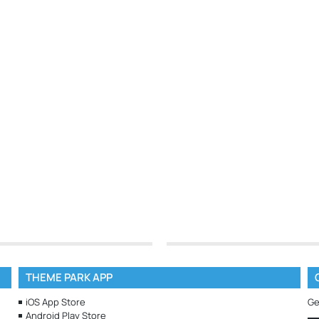
THEME PARK APP
iOS App Store
Ge
Android Play Store