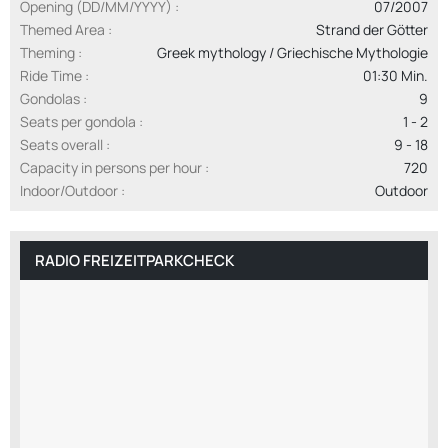
Opening (DD/MM/YYYY)
07/2007
Themed Area
Strand der Götter
Theming
Greek mythology / Griechische Mythologie
Ride Time
01:30 Min.
Gondolas
9
Seats per gondola
1 - 2
Seats overall
9 - 18
Capacity in persons per hour
720
Indoor/Outdoor
Outdoor
RADIO FREIZEITPARKCHECK