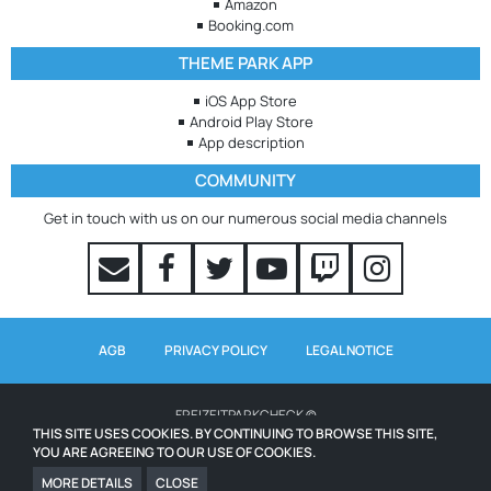
Amazon
Booking.com
THEME PARK APP
iOS App Store
Android Play Store
App description
COMMUNITY
Get in touch with us on our numerous social media channels
AGB
PRIVACY POLICY
LEGAL NOTICE
FREIZEITPARKCHECK ©
THIS SITE USES COOKIES. BY CONTINUING TO BROWSE THIS SITE,
YOU ARE AGREEING TO OUR USE OF COOKIES.
WAITING TIMES POWERED BY QUEUE-TIMES.COM
ICONS FROM WWW.ICONS8.COM
MORE DETAILS
CLOSE