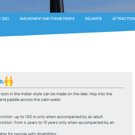
 (DE)
AMUSEMENT AND THEME PARKS
BELANTIS
ATTRACTION
sion in the Indian style can be made on the lake. Hop into the
and paddle across the calm water.
triction: up to 1.60 m only when accompanied by an adult
riction: from 4 years to 13 years only when accompanied by an
able for people with disabilities