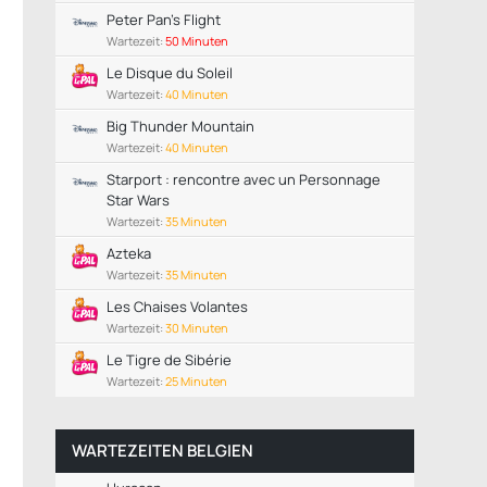
Peter Pan's Flight
Wartezeit:
50 Minuten
Le Disque du Soleil
Wartezeit:
40 Minuten
Big Thunder Mountain
Wartezeit:
40 Minuten
Starport : rencontre avec un Personnage
Star Wars
Wartezeit:
35 Minuten
Azteka
Wartezeit:
35 Minuten
Les Chaises Volantes
Wartezeit:
30 Minuten
Le Tigre de Sibérie
Wartezeit:
25 Minuten
WARTEZEITEN BELGIEN