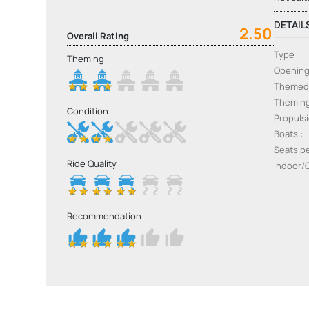
DETAIL
2.50
Overall Rating
Type
Theming
Openin
Themed
Themin
Condition
Propuls
Boats
Seats p
Ride Quality
Indoor/
Recommendation