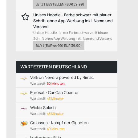
JETZT BESTELLEN
(
EUR 29.99
)
Unisex Hoodie - Farbe schwarz mit blauer
Schrift ohne App Werbung inkl. Name und
Versand
Unisex Hoodie - in der Farbe schwarz mit blauer
Schrift ohne App Werbung inkl. Name und Versand
BUY
((
EUR 44.90
)
EUR 39.90
)
WARTEZEITEN DEUTSCHLAND
Voltron Nevera powered by Rimac
Wartezeit:
50 Minuten
Eurosat - CanCan Coaster
Wartezeit:
45 Minuten
Wickie Splash
Wartezeit:
45 Minuten
Colossos - Kampf der Giganten
Wartezeit:
40 Minuten
Matterhorn-Blitz