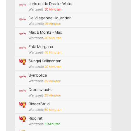
Joris en de Draak - Water
Wartezeit:
50 Minuten
De Vliegende Hollander
Wartezeit:
45 Minuten
Max & Moritz - Max
Wartezeit:
40 Minuten
Fata Morgana
Wartezeit:
40 Minuten
Sungai Kalimantan
Wartezeit:
40 Minuten
Symbolica
Wartezeit:
35 Minuten
Droomvlucht
Wartezeit:
35 Minuten
RidderStrijd
Wartezeit:
30 Minuten
Rioolrat
Wartezeit:
15 Minuten