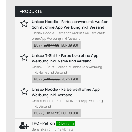
PRODUKTE
Unisex Hoodie - Farbe schwarz mit weißer
Schrift ohne App Werbung inkl. Versand
Unisex Hoodie - Farbe schwarz mit weißer Schrift
ohne App Werbung inkl. Versand
BUY
((
EUR 44.90
)
EUR 39.90
)
Unisex T-Shirt - Farbe blau ohne App
Werbung inkl. Name und Versand
Unisex T-Shirt - Farbe blau ohne App Werbung
inkl. Name und Versand
BUY
((
EUR 29.90
)
EUR 23.90
)
Unisex Hoodie - Farbe weiß ohne App
Werbung inkl. Versand
Unisex Hoodie - Farbe weiß ohne App Werbung
inkl. Versand
BUY
((
EUR 44.90
)
EUR 39.90
)
FPC - Patron
12 Monate
Sei ein Patron für 12 Monate