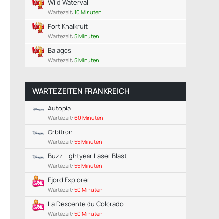
Wild Waterval
Wartezeit:
10 Minuten
Fort Knalkruit
Wartezeit:
5 Minuten
Balagos
Wartezeit:
5 Minuten
WARTEZEITEN FRANKREICH
Autopia
Wartezeit:
60 Minuten
Orbitron
Wartezeit:
55 Minuten
Buzz Lightyear Laser Blast
Wartezeit:
55 Minuten
Fjord Explorer
Wartezeit:
50 Minuten
La Descente du Colorado
Wartezeit:
50 Minuten