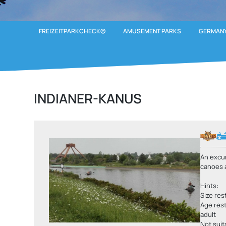
FREIZEITPARKCHECK©
AMUSEMENT PARKS
GERMANY
INDIANER-KANUS
An excur
canoes 
Hints:
Size res
Age rest
adult
Not suit