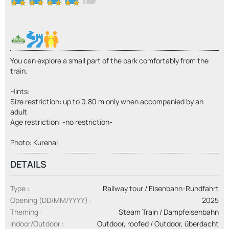
You can explore a small part of the park comfortably from the
train.
Hints:
Size restriction: up to 0.80 m only when accompanied by an
adult
Age restriction: -no restriction-
Photo: Kurenai
DETAILS
Type
Railway tour / Eisenbahn-Rundfahrt
Opening (DD/MM/YYYY)
2025
Theming
Steam Train / Dampfeisenbahn
Indoor/Outdoor
Outdoor, roofed / Outdoor, überdacht