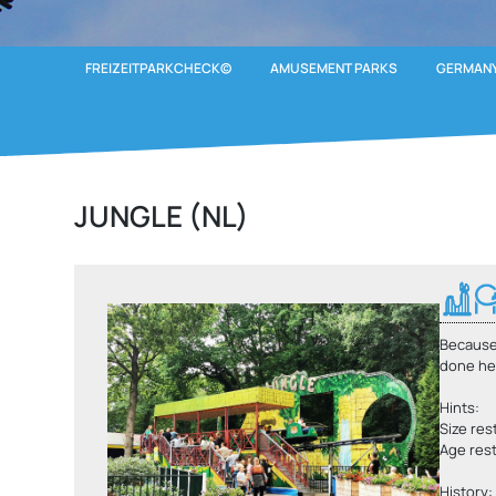
FREIZEITPARKCHECK©
AMUSEMENT PARKS
GERMANY
JUNGLE (NL)
Because 
done he
Hints:
Size res
Age rest
History: