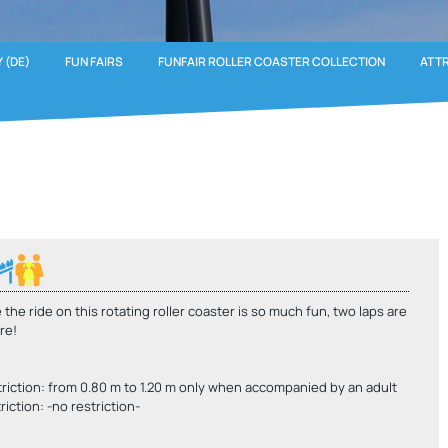
 (DE)
FUN FAIRS
FUNFAIR ROLLER COASTER COLLECTION
ATT
the ride on this rotating roller coaster is so much fun, two laps are
re!
triction: from 0.80 m to 1.20 m only when accompanied by an adult
riction: -no restriction-