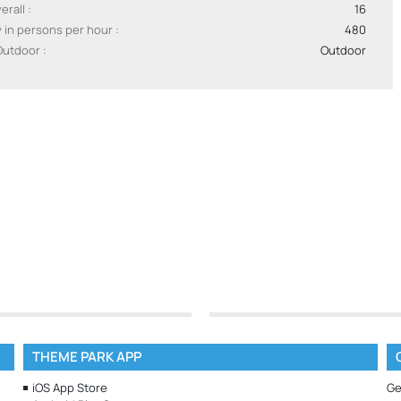
erall
16
y in persons per hour
480
Outdoor
Outdoor
THEME PARK APP
iOS App Store
Ge