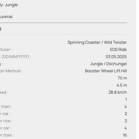
ly: Jungle
Kurenai
S
Spinning Coaster / Wild Twister
turer
EOS Ride
g (DD/MM/YYYY)
03.05.2005
g
Jungle / Dschungel
ion Method
Booster Wheel Lift Hill
70 m
4.5 m
peed
28.8 km/h
1
 train
4
r car
2
er row
2
er car
4
r train
16