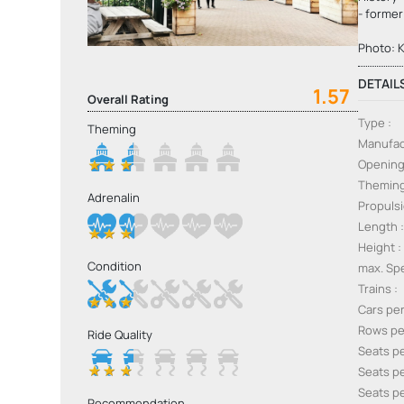
- former
Photo: 
DETAIL
1.57
Overall Rating
Type
Theming
Manufac
Openin
Themin
Adrenalin
Propuls
Length
Height
Condition
max. S
Trains
Cars per
Rows pe
Ride Quality
Seats p
Seats p
Seats pe
Recommendation