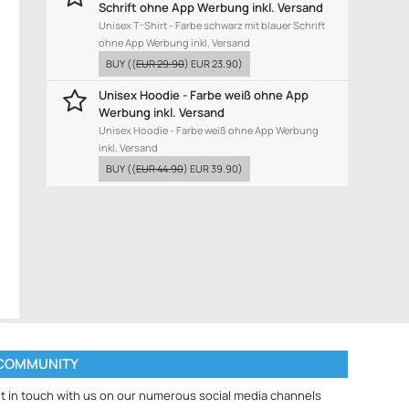
Schrift ohne App Werbung inkl. Versand
Unisex T-Shirt - Farbe schwarz mit blauer Schrift
ohne App Werbung inkl. Versand
BUY
((
EUR 29.90
)
EUR 23.90
)
Unisex Hoodie - Farbe weiß ohne App
Werbung inkl. Versand
Unisex Hoodie - Farbe weiß ohne App Werbung
inkl. Versand
BUY
((
EUR 44.90
)
EUR 39.90
)
COMMUNITY
t in touch with us on our numerous social media channels