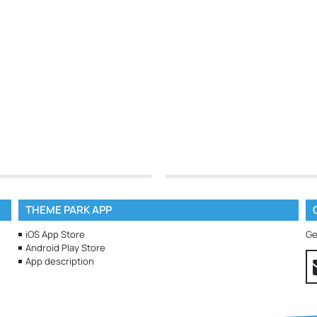
THEME PARK APP
iOS App Store
Ge
Android Play Store
App description