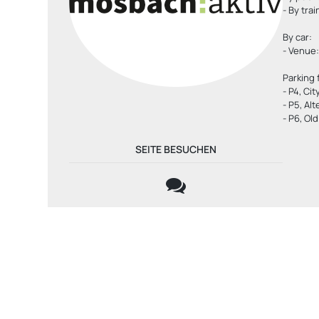
- By tra
By car:
- Venue:
Parking f
- P4, Cit
- P5, Al
- P6, O
SEITE BESUCHEN