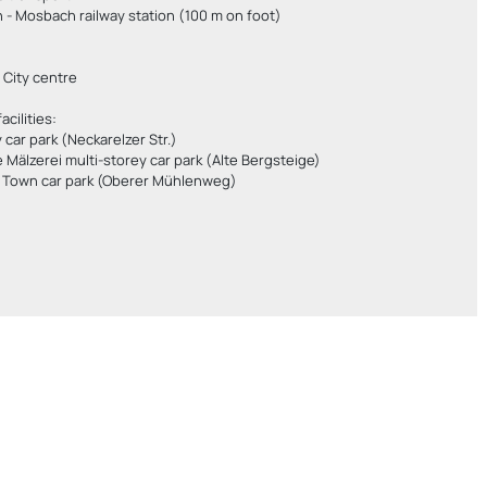
in - Mosbach railway station (100 m on foot)
 City centre
acilities:
y car park (Neckarelzer Str.)
te Mälzerei multi-storey car park (Alte Bergsteige)
ld Town car park (Oberer Mühlenweg)