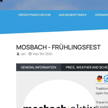
FREIZEITPARKCHECK©
AMUSEMENT PARKS
GERMANY
MOSBACH - FRÜHLINGSFEST
Jan
May 9th 2024
GENERAL INFORMATION
PRICE, WEATHER AND SCH
Traditio
open fo
Travel i
By publi