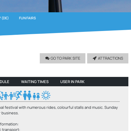
 (DE)
FUN FAIRS
GO TO PARK SITE
ATTRACTIONS
EDULE
WAITING TIMES
USER IN PARK
nal festival with numerous rides, colourful stalls and music. Sunday
r business.
nformation:
c transport: