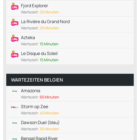
Fjord Explorer
Wartezeit:
25 Minuten
La Rivière du Grand Nord
Wartezeit:
25 Minuten
Azteka
Wartezeit:
15 Minuten
Le Disque du Soleil
Wartezeit:
15 Minuten
WARTEZEITEN BELGIEN
Amazonia
Wartezeit:
60 Minuten
Storm op Zee
Wartezeit:
40 Minuten
Dawson Duel (blau)
Wartezeit:
35 Minuten
Bengal Rapid River