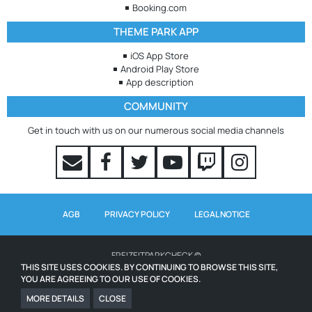
Booking.com
THEME PARK APP
iOS App Store
Android Play Store
App description
COMMUNITY
Get in touch with us on our numerous social media channels
AGB
PRIVACY POLICY
LEGAL NOTICE
FREIZEITPARKCHECK ©
THIS SITE USES COOKIES. BY CONTINUING TO BROWSE THIS SITE,
YOU ARE AGREEING TO OUR USE OF COOKIES.
WAITING TIMES POWERED BY QUEUE-TIMES.COM
ICONS FROM WWW.ICONS8.COM
MORE DETAILS
CLOSE