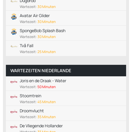
Dugdrob
Wartezeit:
30 Minuten
Avatar Air Glider
Wartezeit:
30 Minuten
SpongeBob Splash Bash
Wartezeit:
30 Minuten
Två Fall
Wartezeit:
25 Minuten
WARTEZEITEN NIEDERLANDE
Joris en de Draak - Water
Wartezeit:
50 Minuten
Stoomtrein
Wartezeit:
45 Minuten
Droomvlucht
Wartezeit:
35 Minuten
De Vliegende Hollander
Wartezeit:
35 Minuten