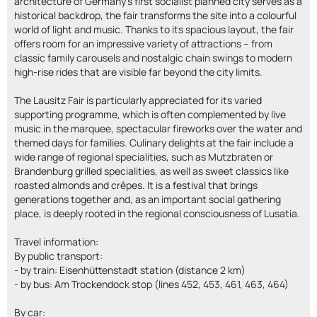
architecture of Germany’s first socialist planned city serves as a
historical backdrop, the fair transforms the site into a colourful
world of light and music. Thanks to its spacious layout, the fair
offers room for an impressive variety of attractions – from
classic family carousels and nostalgic chain swings to modern
high-rise rides that are visible far beyond the city limits.
The Lausitz Fair is particularly appreciated for its varied
supporting programme, which is often complemented by live
music in the marquee, spectacular fireworks over the water and
themed days for families. Culinary delights at the fair include a
wide range of regional specialities, such as Mutzbraten or
Brandenburg grilled specialities, as well as sweet classics like
roasted almonds and crêpes. It is a festival that brings
generations together and, as an important social gathering
place, is deeply rooted in the regional consciousness of Lusatia.
Travel information:
By public transport:
- by train: Eisenhüttenstadt station (distance 2 km)
- by bus: Am Trockendock stop (lines 452, 453, 461, 463, 464)
By car: