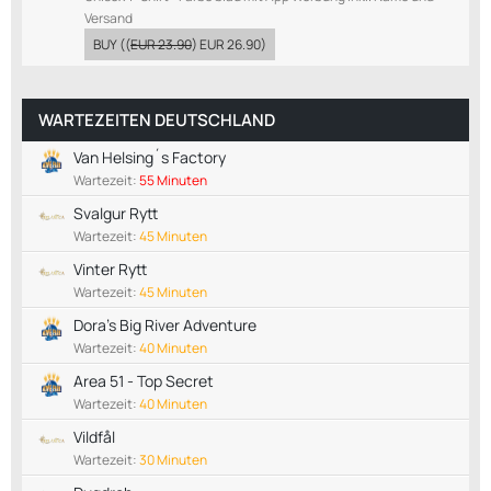
Versand
BUY
((
EUR 23.90
)
EUR 26.90
)
WARTEZEITEN DEUTSCHLAND
Van Helsing´s Factory
Wartezeit:
55 Minuten
Svalgur Rytt
Wartezeit:
45 Minuten
Vinter Rytt
Wartezeit:
45 Minuten
Dora’s Big River Adventure
Wartezeit:
40 Minuten
Area 51 - Top Secret
Wartezeit:
40 Minuten
Vildfål
Wartezeit:
30 Minuten