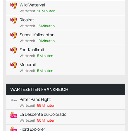
Wild Waterval
Wartezeit:
20 Minuten
Rioolrat
Wartezeit:
15 Minuten
Sungai Kalimantan
Wartezeit:
10 Minuten
Fort Knalkruit
Wartezeit:
5 Minuten
Monorail
Wartezeit:
5 Minuten
WARTEZEITEN FRANKREICH
Peter Pan's Flight
Wartezeit:
55 Minuten
La Descente du Colorado
Wartezeit:
50 Minuten
Fjord Explorer