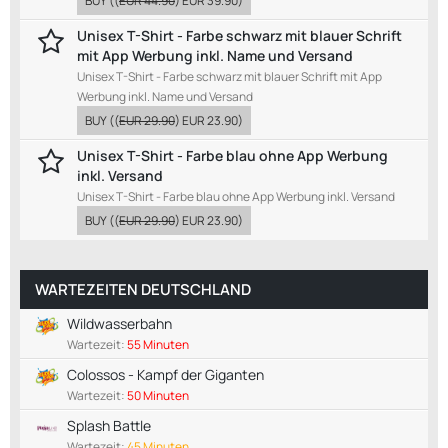
BUY
((
EUR 44.90
)
EUR 39.90
)
Unisex T-Shirt - Farbe schwarz mit blauer Schrift
mit App Werbung inkl. Name und Versand
Unisex T-Shirt - Farbe schwarz mit blauer Schrift mit App
Werbung inkl. Name und Versand
BUY
((
EUR 29.90
)
EUR 23.90
)
Unisex T-Shirt - Farbe blau ohne App Werbung
inkl. Versand
Unisex T-Shirt - Farbe blau ohne App Werbung inkl. Versand
BUY
((
EUR 29.90
)
EUR 23.90
)
WARTEZEITEN DEUTSCHLAND
Wildwasserbahn
Wartezeit:
55 Minuten
Colossos - Kampf der Giganten
Wartezeit:
50 Minuten
Splash Battle
Wartezeit:
45 Minuten