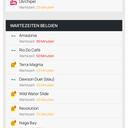
L'Archipel
Wartezeit:
25 Minuten
WARTEZEITEN BELGIEN
Amazonia
Wartezeit:
90 Minuten
Rio Do Café
Wartezeit:
50 Minuten
Terra Magma
Wartezeit:
45 Minuten
Dawson Duel (blau)
Wartezeit:
40 Minuten
Wild Water Slide
Wartezeit:
40 Minuten
Revolution
Wartezeit:
35 Minuten
Naga Bay