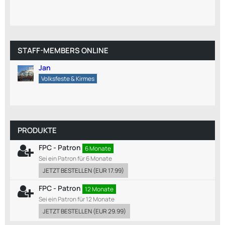
STAFF-MEMBERS ONLINE
Jan
Volksfeste & Kirmes
PRODUKTE
FPC - Patron
6 Monate
Sei ein Patron für 6 Monate
JETZT BESTELLEN
(
EUR 17.99
)
FPC - Patron
12 Monate
Sei ein Patron für 12 Monate
JETZT BESTELLEN
(
EUR 29.99
)