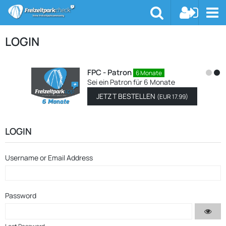
LOGIN
FPC - Patron
6 Monate
Sei ein Patron für 6 Monate
JETZT BESTELLEN
(
EUR 17.99
)
LOGIN
Username or Email Address
Password