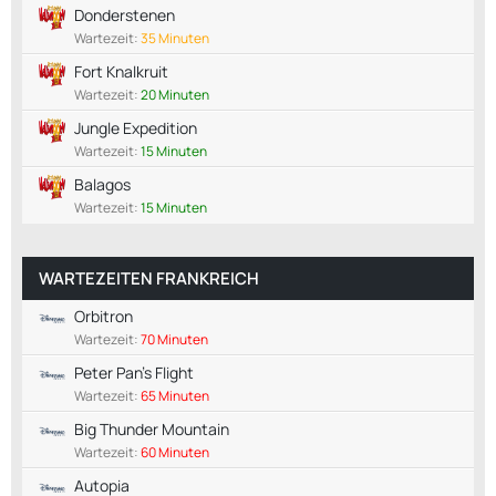
Donderstenen
Wartezeit:
35 Minuten
Fort Knalkruit
Wartezeit:
20 Minuten
Jungle Expedition
Wartezeit:
15 Minuten
Balagos
Wartezeit:
15 Minuten
WARTEZEITEN FRANKREICH
Orbitron
Wartezeit:
70 Minuten
Peter Pan's Flight
Wartezeit:
65 Minuten
Big Thunder Mountain
Wartezeit:
60 Minuten
Autopia