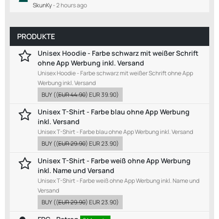
SkunKy
-
2 hours ago
PRODUKTE
Unisex Hoodie - Farbe schwarz mit weißer Schrift
ohne App Werbung inkl. Versand
Unisex Hoodie - Farbe schwarz mit weißer Schrift ohne App
Werbung inkl. Versand
BUY
((
EUR 44.90
)
EUR 39.90
)
Unisex T-Shirt - Farbe blau ohne App Werbung
inkl. Versand
Unisex T-Shirt - Farbe blau ohne App Werbung inkl. Versand
BUY
((
EUR 29.90
)
EUR 23.90
)
Unisex T-Shirt - Farbe weiß ohne App Werbung
inkl. Name und Versand
Unisex T-Shirt - Farbe weiß ohne App Werbung inkl. Name und
Versand
BUY
((
EUR 29.90
)
EUR 23.90
)