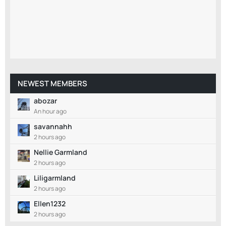
NEWEST MEMBERS
abozar
An hour ago
savannahh
2 hours ago
Nellie Garmland
2 hours ago
Liligarmland
2 hours ago
Ellen1232
2 hours ago