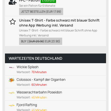
FPC - Patron
6 Monate
Sei ein Patron für 6 Monate
JETZT BESTELLEN
(
EUR 17.99
)
Unisex T-Shirt - Farbe schwarz mit blauer Schrift
ohne App Werbung inkl. Versand
Unisex T-Shirt - Farbe schwarz mit blauer Schrift ohne App
Werbung inkl. Versand
BUY
((
EUR 29.90
)
EUR 23.90
)
WARTEZEITEN DEUTSCHLAND
Wickie Splash
Wartezeit:
70 Minuten
Colossos - Kampf der Giganten
Wartezeit:
60 Minuten
Wasserachterbahn Poseidon
Wartezeit:
45 Minuten
Fjord Rafting
Wartezeit:
45 Minuten