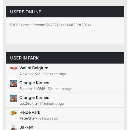
USERS ONLINE
5,106 Guests
Record: 56,782 Users (
Jul 20th 2024
)
USER IN PARK
Walibi Belgium
Alexander22
-
16 minutes ago
Cranger Kirmes
Supermario0815
-
32 minutes ago
Cranger Kirmes
Luc25ultra
-
34 minutes ago
Heide Park
PeterShaw
-
2 hours ago
Bakken