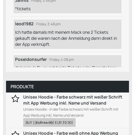
Jannis
Friday, 3:46 pm
*tickets
leod1982
Friday, 3:48 pm
Ich hatte damals mit meinem Mack one 2 Tickets
gekauft die waren nach der Anmeldung dann direkt in
der App verknüpft.
Poseidonsurfer
Friday, 4:08 pm
@Jannis Ja Du musst beide Tickets oder Resortpässe
zu VL hinzufügen und dann reservierst Du für beide. Ich
bekam mit einem Pass immer 2 Plätze keine Ahnung
wieso. Diesen Fehler haben sie aber korrigiert und die
PRODUKTE
App säuft jetzt auch nicht mehr so viel.
Unisex Hoodie - Farbe schwarz mit weißer Schrift
mit App Werbung inkl. Name und Versand
Jannis
Friday, 4:12 pm
Unisex Hoodie - in der Farbe schwarz mit weißer Schrift mit
@Poseidonsurfer okay perfekt, danke dir ☺️
App Werbung inkl. Name und Versand
BUY
((
EUR 44.90
)
EUR 39.90
)
leod1982
Friday, 4:13 pm
Unisex Hoodie - Farbe weiß ohne App Werbung