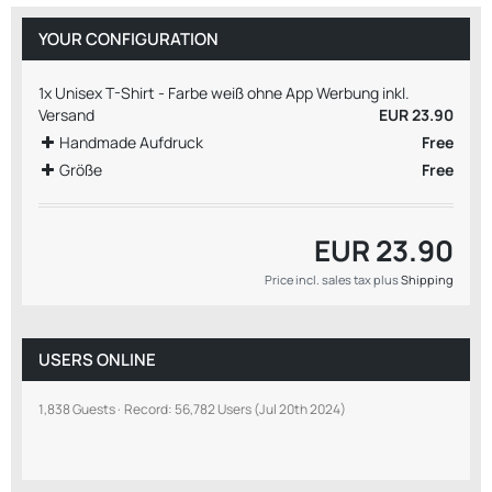
YOUR CONFIGURATION
1x
Unisex T-Shirt - Farbe weiß ohne App Werbung inkl.
Versand
EUR 23.90
Handmade Aufdruck
Free
Größe
Free
EUR 23.90
Price incl. sales tax plus
Shipping
USERS ONLINE
1,838 Guests
Record: 56,782 Users (
Jul 20th 2024
)