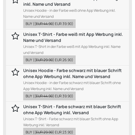
@Poseidonsurfer das er nicht mehr so viel Akku
inkl. Name und Versand
braucht sind gute Nachrichten.
Unisex Hoodie - in der Farbe weiß ohne App Werbung inkl.
Name und Versand
BUY
((
EUR 44.90
)
EUR 39.90
)
Jannis
Friday, 4:17 pm
selbst wenn.. Powerbank ist dabei
Unisex T-Shirt - Farbe weiß mit App Werbung inkl.
Name und Versand
Unisex T-Shirt in der Farbe weiß mit App Werbung inkl. Name
Jani
Friday, 4:57 pm
und Versand
Oui
BUY
((
EUR 29.90
)
EUR 26.90
)
Unisex Hoodie - Farbe schwarz mit blauer Schrift
Jan
Friday, 9:16 pm
ohne App Werbung inkl. Name und Versand
@Chris92 Vielen Dank. Und besser als du bekomme ich
Unisex Hoodie - in der Farbe schwarz mit blauer Schrift ohne
das auch nicht hin.
App Werbung inkl. Name und Versand
BUY
((
EUR 44.90
)
EUR 39.90
)
https://fpc.de/park/?park/2454
-> Beschickung ist
ergänzt, insgesamt 21 Attraktionen
Unisex T-Shirt - Farbe schwarz mit blauer Schrift
ohne App Werbung inkl. Versand
Dann habe ich mal wieder traurige News von der
Unisex T-Shirt - Farbe schwarz mit blauer Schrift ohne App
Kirmes:
Werbung inkl. Versand
Alpha 1, das letzte in Deutschland reisende HUSS UFO
BUY
((
EUR 29.90
)
EUR 23.90
)