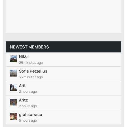
NEWEST MEMBERS
NiMa
29 minutes ago
Sofis Petzelius
33 minutes ago
Arit
2 hours ago
Aritz
2 hours ago
giulisurraco
5 hours ago