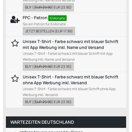
Werbung inkl. Name und Versand
BUY
((
EUR 29.90
)
EUR 23.90
)
FPC - Patron
6 Monate
Sei ein Patron für 6 Monate
JETZT BESTELLEN
(
EUR 17.99
)
Unisex T-Shirt - Farbe schwarz mit blauer Schrift
mit App Werbung inkl. Name und Versand
Unisex T-Shirt - Farbe schwarz mit blauer Schrift mit App
Werbung inkl. Name und Versand
BUY
((
EUR 29.90
)
EUR 23.90
)
Unisex T-Shirt - Farbe schwarz mit blauer Schrift
ohne App Werbung inkl. Versand
Unisex T-Shirt - Farbe schwarz mit blauer Schrift ohne App
Werbung inkl. Versand
BUY
((
EUR 29.90
)
EUR 23.90
)
WARTEZEITEN DEUTSCHLAND