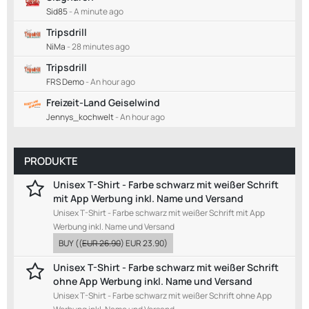
Sid85
-
A minute ago
Tripsdrill
NiMa
-
28 minutes ago
Tripsdrill
FRS Demo
-
An hour ago
Freizeit-Land Geiselwind
Jennys_kochwelt
-
An hour ago
PRODUKTE
Unisex T-Shirt - Farbe schwarz mit weißer Schrift
mit App Werbung inkl. Name und Versand
Unisex T-Shirt - Farbe schwarz mit weißer Schrift mit App
Werbung inkl. Name und Versand
BUY
((
EUR 26.90
)
EUR 23.90
)
Unisex T-Shirt - Farbe schwarz mit weißer Schrift
ohne App Werbung inkl. Name und Versand
Unisex T-Shirt - Farbe schwarz mit weißer Schrift ohne App