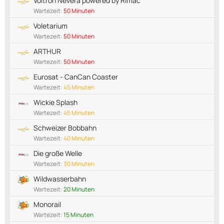
Voltron Nevera powered by Rimac
Wartezeit:
50 Minuten
Voletarium
Wartezeit:
50 Minuten
ARTHUR
Wartezeit:
50 Minuten
Eurosat - CanCan Coaster
Wartezeit:
45 Minuten
Wickie Splash
Wartezeit:
45 Minuten
Schweizer Bobbahn
Wartezeit:
40 Minuten
Die große Welle
Wartezeit:
30 Minuten
Wildwasserbahn
Wartezeit:
20 Minuten
Monorail
Wartezeit:
15 Minuten