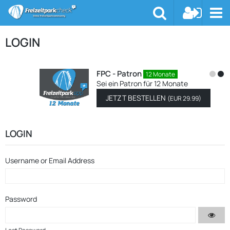
LOGIN
FPC - Patron
12 Monate
Sei ein Patron für 12 Monate
JETZT BESTELLEN
(
EUR 29.99
)
LOGIN
Username or Email Address
Password