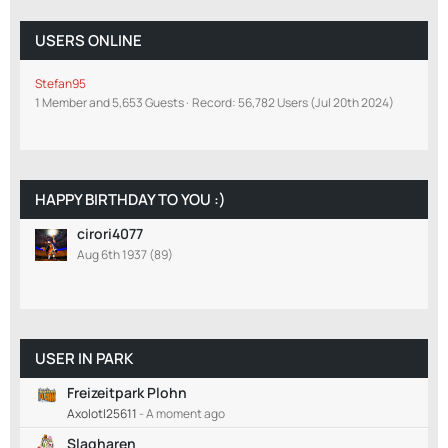
USERS ONLINE
Stefan95
1 Member and 5,653 Guests
Record: 56,782 Users (
Jul 20th 2024
)
HAPPY BIRTHDAY TO YOU :)
cirori4077
Aug 6th 1937 (89)
USER IN PARK
Freizeitpark Plohn
Axolotl25611
-
A moment ago
Slagharen