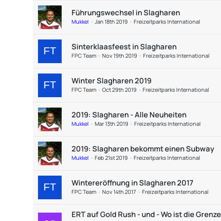
Führungswechsel in Slagharen
Mukkel
Jan 18th 2019
Freizeitparks International
Sinterklaasfeest in Slagharen
FPC Team
Nov 19th 2019
Freizeitparks International
Winter Slagharen 2019
FPC Team
Oct 29th 2019
Freizeitparks International
2019: Slagharen - Alle Neuheiten
Mukkel
Mar 13th 2019
Freizeitparks International
2019: Slagharen bekommt einen Subway
Mukkel
Feb 21st 2019
Freizeitparks International
Wintereröffnung in Slagharen 2017
FPC Team
Nov 14th 2017
Freizeitparks International
ERT auf Gold Rush - und - Wo ist die Grenz