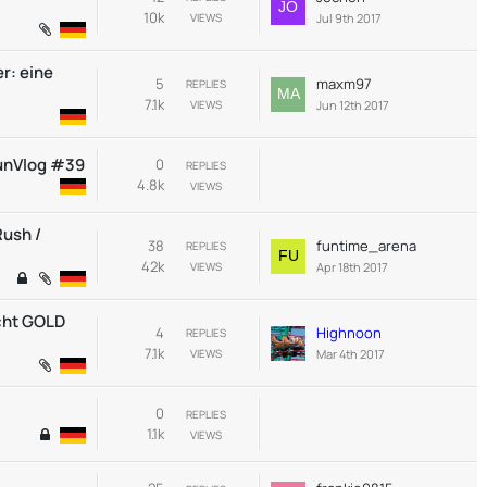
10k
Jul 9th 2017
VIEWS
r: eine
5
maxm97
REPLIES
7.1k
Jun 12th 2017
VIEWS
FunVlog #39
0
REPLIES
4.8k
VIEWS
Rush /
38
funtime_arena
REPLIES
42k
Apr 18th 2017
VIEWS
icht GOLD
4
Highnoon
REPLIES
7.1k
Mar 4th 2017
VIEWS
0
REPLIES
1.1k
VIEWS