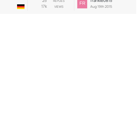
25
frankie0815
REPLIES
17k
Aug 19th 2015
VIEWS