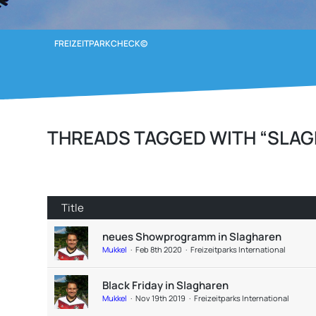
FREIZEITPARKCHECK©
THREADS TAGGED WITH “SLA
Title
neues Showprogramm in Slagharen
Mukkel
Feb 8th 2020
Freizeitparks International
Black Friday in Slagharen
Mukkel
Nov 19th 2019
Freizeitparks International