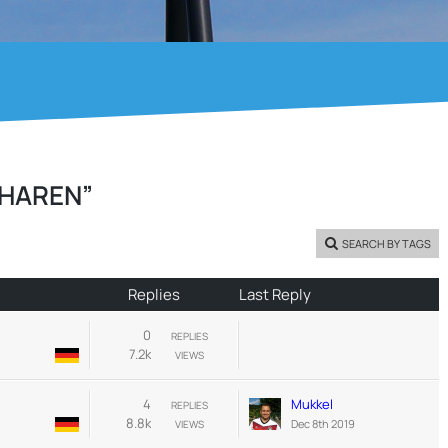
GHAREN”
SEARCH BY TAGS
Replies
Last Reply
0
REPLIES
7.2k
VIEWS
4
Mukkel
REPLIES
8.8k
Dec 8th 2019
VIEWS