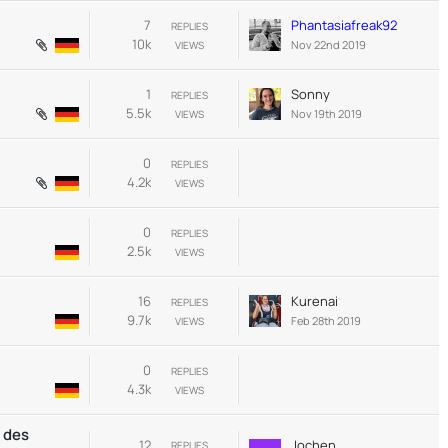
7
Phantasiafreak92
REPLIES
10k
Nov 22nd 2019
VIEWS
1
Sonny
REPLIES
5.5k
Nov 19th 2019
VIEWS
0
REPLIES
4.2k
VIEWS
0
REPLIES
2.5k
VIEWS
16
Kurenai
REPLIES
9.7k
Feb 28th 2019
VIEWS
0
REPLIES
4.3k
VIEWS
e des
12
Jochen
REPLIES