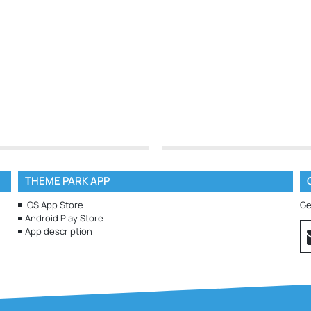
THEME PARK APP
iOS App Store
Ge
Android Play Store
App description