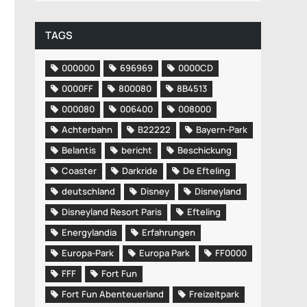
TAGS
000000
696969
0000CD
0000FF
800080
8B4513
000080
006400
008000
Achterbahn
B22222
Bayern-Park
Belantis
bericht
Beschickung
Coaster
Darkride
De Efteling
deutschland
Disney
Disneyland
Disneyland Resort Paris
Efteling
Energylandia
Erfahrungen
Europa-Park
Europa Park
FF0000
FFF
Fort Fun
Fort Fun Abenteuerland
Freizeitpark