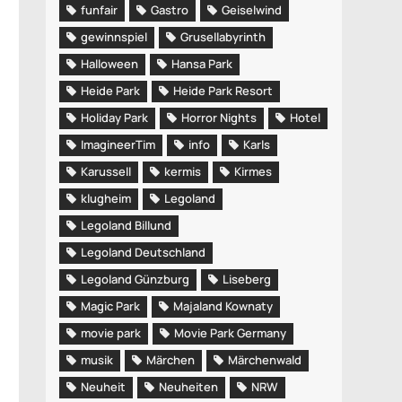
funfair
Gastro
Geiselwind
gewinnspiel
Grusellabyrinth
Halloween
Hansa Park
Heide Park
Heide Park Resort
Holiday Park
Horror Nights
Hotel
ImagineerTim
info
Karls
Karussell
kermis
Kirmes
klugheim
Legoland
Legoland Billund
Legoland Deutschland
Legoland Günzburg
Liseberg
Magic Park
Majaland Kownaty
movie park
Movie Park Germany
musik
Märchen
Märchenwald
Neuheit
Neuheiten
NRW