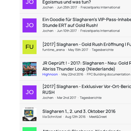
Egoismus und was tun?
Jochen
Jun 25th 2017
Freizeitparks International
Ein Goodie für Slagharen's VIP-Pass-Inhabe
Stunde ERT auf Gold Rush!
Jochen
Jun 10th 2017
Freizeitparks International
[2017] Slagharen - Gold Rush Eröffnung | 
funtime_arena
May 15th 2017
Tagesberichte
JR Geprüft ! - 2017: Slagharen - Neu: Gold 
Abriss Thunder Loop (Niederlande)
Highnoon
May 22nd 2016
FPC Building documentation
[2017] Slagharen - Exklusiver Vor-Ort-Ber
RUSH
Jochen
Mar 2nd 2017
Tagesberichte
Slagharen 1., 2. und 3. Oktober 2016
lila Schnitzel
Aug 12th 2016
Meet&Greet