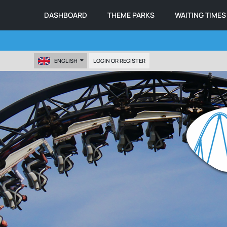
DASHBOARD
THEME PARKS
WAITING TIMES
ENGLISH
LOGIN OR REGISTER