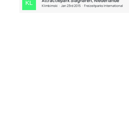
Attractiepark Slagharen, Niederlande
Klimbimski
Jan 23rd 2015
Freizeitparks International