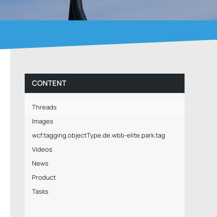
CONTENT
Threads
Images
wcf.tagging.objectType.de.wbb-elite.park.tag
Videos
News
Product
Tasks