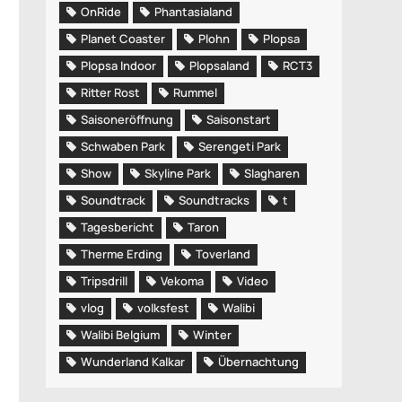
OnRide
Phantasialand
Planet Coaster
Plohn
Plopsa
Plopsa Indoor
Plopsaland
RCT3
Ritter Rost
Rummel
Saisoneröffnung
Saisonstart
Schwaben Park
Serengeti Park
Show
Skyline Park
Slagharen
Soundtrack
Soundtracks
t
Tagesbericht
Taron
Therme Erding
Toverland
Tripsdrill
Vekoma
Video
vlog
volksfest
Walibi
Walibi Belgium
Winter
Wunderland Kalkar
Übernachtung