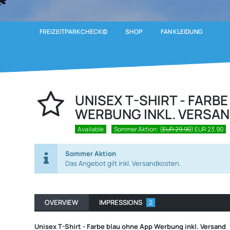
FREIZEITPARKCHECK©
SHOP
FAN KLEIDUNG
UNISEX T-SHIRT - FARB
WERBUNG INKL. VERSA
Available
Sommer Aktion: (
EUR 29.90
)
EUR 23.90
Sommer Aktion
Das Angebot gilt inkl. Versandkosten.
OVERVIEW
IMPRESSIONS
2
Unisex T-Shirt - Farbe blau ohne App Werbung inkl. Versand