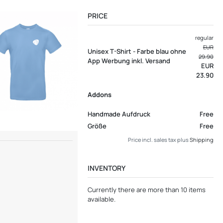
PRICE
regular
EUR
Unisex T-Shirt - Farbe blau ohne
29.90
App Werbung inkl. Versand
EUR
23.90
Addons
Handmade Aufdruck
Free
Größe
Free
Price incl. sales tax plus
Shipping
INVENTORY
Currently there are more than 10 items
available.