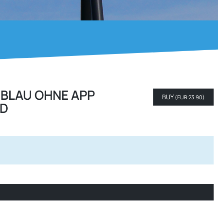
E BLAU OHNE APP
BUY
(
EUR 23.90
)
ND