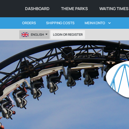
DASHBOARD
THEME PARKS
WAITING TIMES
ORDERS
SHIPPING COSTS
MEIN KONTO
ENGLISH
LOGIN OR REGISTER