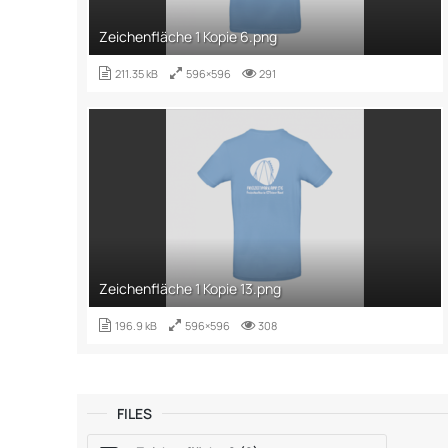
Zeichenfläche 1 Kopie 6.png
211.35 kB
596×596
291
Zeichenfläche 1 Kopie 13.png
196.9 kB
596×596
308
FILES