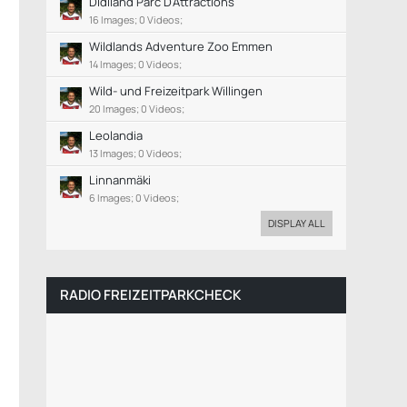
Didiland Parc D'Attractions
16 Images; 0 Videos;
Wildlands Adventure Zoo Emmen
14 Images; 0 Videos;
Wild- und Freizeitpark Willingen
20 Images; 0 Videos;
Leolandia
13 Images; 0 Videos;
Linnanmäki
6 Images; 0 Videos;
DISPLAY ALL
RADIO FREIZEITPARKCHECK