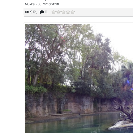
Mukkel
-
Jul 22nd 2020
912
0