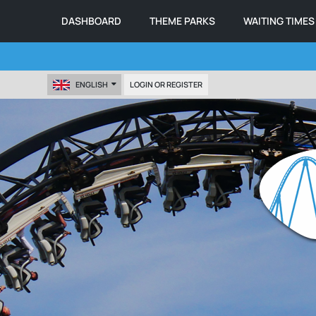
DASHBOARD
THEME PARKS
WAITING TIMES
ENGLISH
LOGIN OR REGISTER