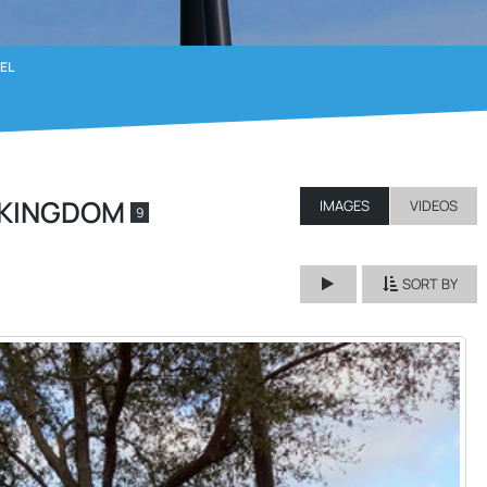
EL
L KINGDOM
IMAGES
VIDEOS
9
SORT BY