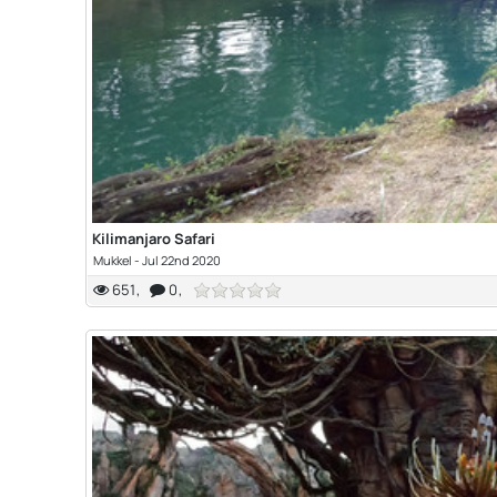
Kilimanjaro Safari
Mukkel
-
Jul 22nd 2020
651
0