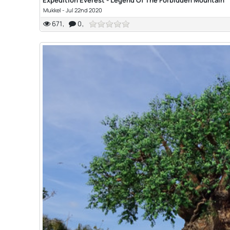
Expedition Everest - Legend Of The Forbidden Mountain
Mukkel
-
Jul 22nd 2020
671
0