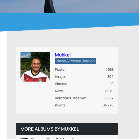
Mukkel
News & Presse Bereich
Posts
1,958
Images
809
Videos
10
News
2,970
Reactions Received
6,167
Points
34,770
MORE ALBUMS BY MUKKEL