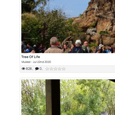
Tree Of Life
Mukkel
-
Jul 22nd 2020
828
0