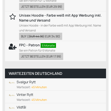
Sei ein Patron für 12 Monate
JETZT BESTELLEN
(
EUR 29.99
)
Unisex Hoodie - Farbe weiß mit App Werbung inkl.
Name und Versand
Unisex Hoodie - in der Farbe weiß mit App Werbung inkl. Name
und Versand
BUY
((
EUR 44.90
)
EUR 34.90
)
FPC - Patron
6 Monate
Sei ein Patron für 6 Monate
JETZT BESTELLEN
(
EUR 17.99
)
WARTEZEITEN DEUTSCHLAND
Svalgur Rytt
Wartezeit:
45 Minuten
Vinter Rytt
Wartezeit:
45 Minuten
Vildfål