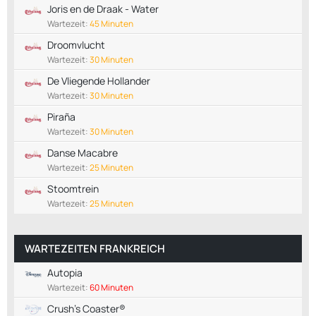
Joris en de Draak - Water
Wartezeit:
45 Minuten
Droomvlucht
Wartezeit:
30 Minuten
De Vliegende Hollander
Wartezeit:
30 Minuten
Piraña
Wartezeit:
30 Minuten
Danse Macabre
Wartezeit:
25 Minuten
Stoomtrein
Wartezeit:
25 Minuten
WARTEZEITEN FRANKREICH
Autopia
Wartezeit:
60 Minuten
Crush's Coaster®