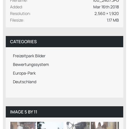
Filename
100_2407.JPG
Added
Mar 16th 2018
Resolution
2,560 × 1,920
Filesize
1.17 MB
CATEGORIES
Freizeitpark Bilder
Bewertungssystem
Europa-Park
Deutschland
IMAGE 5 BY 11