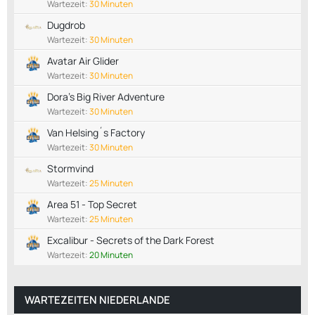
Wartezeit:
30 Minuten
Dugdrob
Wartezeit:
30 Minuten
Avatar Air Glider
Wartezeit:
30 Minuten
Dora’s Big River Adventure
Wartezeit:
30 Minuten
Van Helsing´s Factory
Wartezeit:
30 Minuten
Stormvind
Wartezeit:
25 Minuten
Area 51 - Top Secret
Wartezeit:
25 Minuten
Excalibur - Secrets of the Dark Forest
Wartezeit:
20 Minuten
WARTEZEITEN NIEDERLANDE