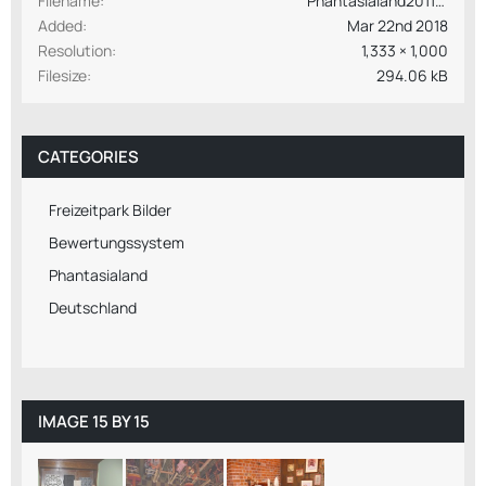
Filename
Phantasialand2011Sommer 271.JPG
Added
Mar 22nd 2018
Resolution
1,333 × 1,000
Filesize
294.06 kB
CATEGORIES
Freizeitpark Bilder
Bewertungssystem
Phantasialand
Deutschland
IMAGE 15 BY 15