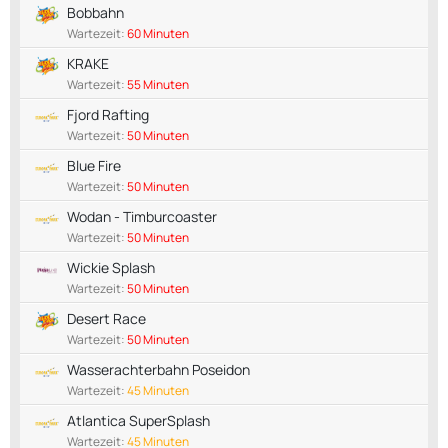
Bobbahn
Wartezeit:
60 Minuten
KRAKE
Wartezeit:
55 Minuten
Fjord Rafting
Wartezeit:
50 Minuten
Blue Fire
Wartezeit:
50 Minuten
Wodan - Timburcoaster
Wartezeit:
50 Minuten
Wickie Splash
Wartezeit:
50 Minuten
Desert Race
Wartezeit:
50 Minuten
Wasserachterbahn Poseidon
Wartezeit:
45 Minuten
Atlantica SuperSplash
Wartezeit:
45 Minuten