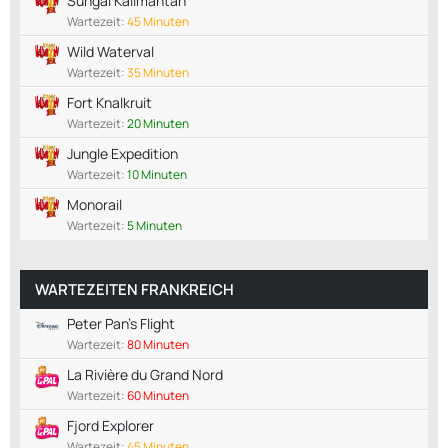
Sungai Kalimantan
Wartezeit:
45 Minuten
Wild Waterval
Wartezeit:
35 Minuten
Fort Knalkruit
Wartezeit:
20 Minuten
Jungle Expedition
Wartezeit:
10 Minuten
Monorail
Wartezeit:
5 Minuten
WARTEZEITEN FRANKREICH
Peter Pan's Flight
Wartezeit:
80 Minuten
La Rivière du Grand Nord
Wartezeit:
60 Minuten
Fjord Explorer
Wartezeit:
45 Minuten