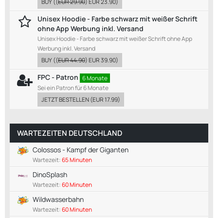
BUY
((
EUR 29.90
)
EUR 23.90
)
Unisex Hoodie - Farbe schwarz mit weißer Schrift
ohne App Werbung inkl. Versand
Unisex Hoodie - Farbe schwarz mit weißer Schrift ohne App
Werbung inkl. Versand
BUY
((
EUR 44.90
)
EUR 39.90
)
FPC - Patron
6 Monate
Sei ein Patron für 6 Monate
JETZT BESTELLEN
(
EUR 17.99
)
WARTEZEITEN DEUTSCHLAND
Colossos - Kampf der Giganten
Wartezeit:
65 Minuten
DinoSplash
Wartezeit:
60 Minuten
Wildwasserbahn
Wartezeit:
60 Minuten