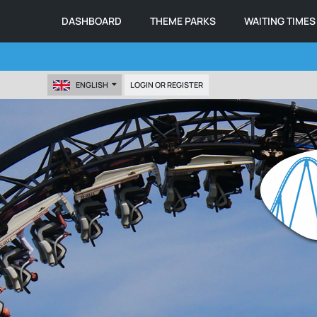
DASHBOARD
THEME PARKS
WAITING TIMES
ENGLISH
LOGIN OR REGISTER