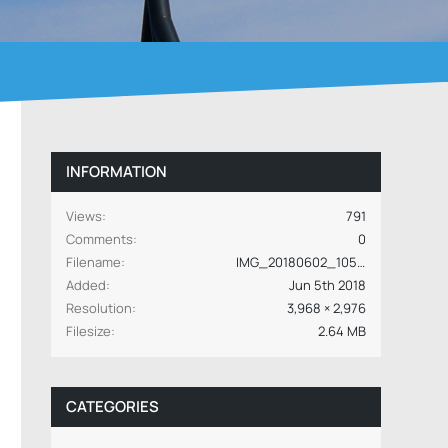
INFORMATION
Views
791
Comments
0
Filename
IMG_20180602_105240.jpg
Added
Jun 5th 2018
Resolution
3,968 × 2,976
Filesize
2.64 MB
CATEGORIES