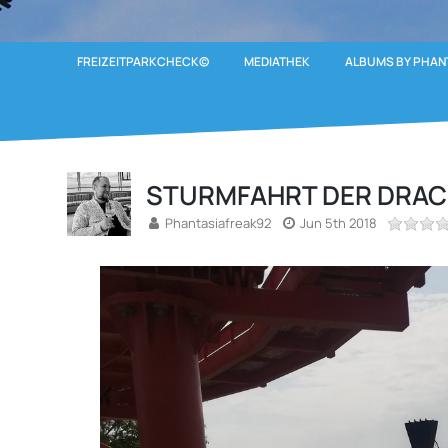
FREIZEITPARKCHECK©
MEDIATHEK
ALBUMS BY PHAN
STURMFAHRT DER DRA
Phantasiafreak92
Jun 5th 2018