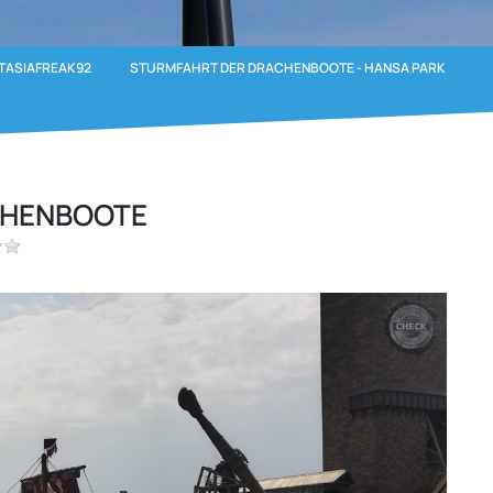
TASIAFREAK92
STURMFAHRT DER DRACHENBOOTE - HANSA PARK
CHENBOOTE