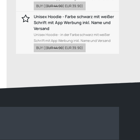
BUY
((
EUR 44.90
)
EUR 39.90
)
Unisex Hoodie - Farbe schwarz mit weißer
Schrift mit App Werbung inkl. Name und
Versand
Unisex Hoodie - in der Farbe schwarz mit weißer
Schrift mit App Werbung inkl. Name und Versand
BUY
((
EUR 44.90
)
EUR 39.90
)