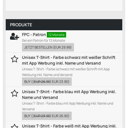
PRODUKTE
FPC - Patron
12 Monate
Sei ein Patron für 12 Monate
JETZT BESTELLEN
(
EUR 29.99
)
Unisex T-Shirt - Farbe schwarz mit weißer Schrift
mit App Werbung inkl. Name und Versand
Unisex T-Shirt - Farbe schwarz mit weißer Schrift mit App
Werbung inkl. Name und Versand
BUY
((
EUR 26.90
)
EUR 23.90
)
Unisex T-Shirt - Farbe blau mit App Werbung inkl.
Name und Versand
Unisex T-Shirt - Farbe blau mit App Werbung inkl. Name und
Versand
BUY
((
EUR 23.90
)
EUR 26.90
)
Unisex T-Shirt - Farbe weiß mit App Werbung inkl.