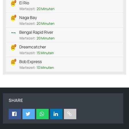
El Rio
Wartezeit:
20 Minuten
Naga Bay
Wartezeit:
20 Minuten
Bengal Rapid River
Wartezeit:
20 Minuten
Dreamcatcher
Wartezeit:
15 Minuten
Bob Express
Wartezeit:
10 Minuten
SHARE