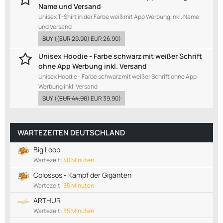
Name und Versand
Unisex T-Shirt in der Farbe weiß mit App Werbung inkl. Name
und Versand
BUY
((
EUR 29.90
)
EUR 26.90
)
Unisex Hoodie - Farbe schwarz mit weißer Schrift
ohne App Werbung inkl. Versand
Unisex Hoodie - Farbe schwarz mit weißer Schrift ohne App
Werbung inkl. Versand
BUY
((
EUR 44.90
)
EUR 39.90
)
WARTEZEITEN DEUTSCHLAND
Big Loop
Wartezeit:
40 Minuten
Colossos - Kampf der Giganten
Wartezeit:
35 Minuten
ARTHUR
Wartezeit:
35 Minuten