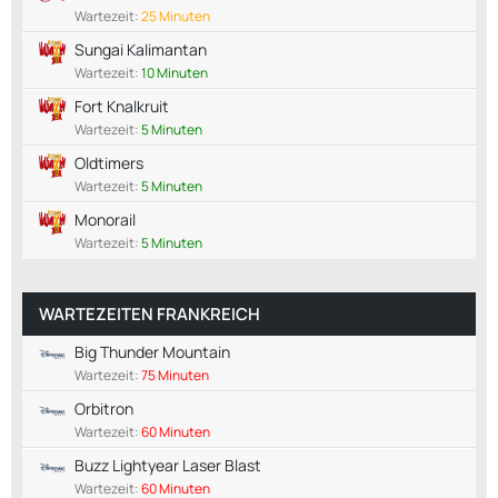
Wartezeit:
25 Minuten
Sungai Kalimantan
Wartezeit:
10 Minuten
Fort Knalkruit
Wartezeit:
5 Minuten
Oldtimers
Wartezeit:
5 Minuten
Monorail
Wartezeit:
5 Minuten
WARTEZEITEN FRANKREICH
Big Thunder Mountain
Wartezeit:
75 Minuten
Orbitron
Wartezeit:
60 Minuten
Buzz Lightyear Laser Blast
Wartezeit:
60 Minuten