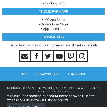
Booking.com
THEME PARK APP
iOS App Store
Android Play Store
App description
COMMUNITY
Get in touch with us on our numerous social media channels
AGB
PRIVACY POLICY
LEGAL NOTICE
MEDIA MANAGEMENT:
EASYMEDIA 5.3.5
, DEVELOPED BY
WBB-ELITE.DE
FREIZEITPARKCHECK ©
THIS SITE USES COOKIES. BY CONTINUING TO BROWSE THIS SITE,
YOU ARE AGREEING TO OUR USE OF COOKIES.
WAITING TIMES POWERED BY QUEUE-TIMES.COM
ICONS FROM WWW.ICONS8.COM
MORE DETAILS
CLOSE