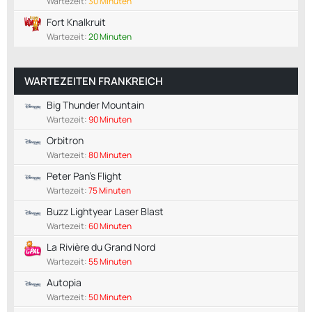
Wartezeit:
30 Minuten
Fort Knalkruit
Wartezeit:
20 Minuten
WARTEZEITEN FRANKREICH
Big Thunder Mountain
Wartezeit:
90 Minuten
Orbitron
Wartezeit:
80 Minuten
Peter Pan's Flight
Wartezeit:
75 Minuten
Buzz Lightyear Laser Blast
Wartezeit:
60 Minuten
La Rivière du Grand Nord
Wartezeit:
55 Minuten
Autopia
Wartezeit:
50 Minuten