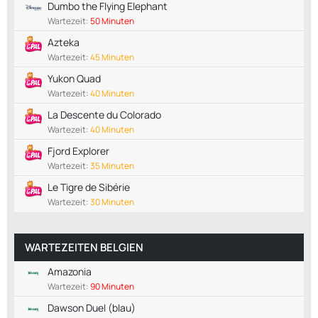
Dumbo the Flying Elephant
Wartezeit:
50 Minuten
Azteka
Wartezeit:
45 Minuten
Yukon Quad
Wartezeit:
40 Minuten
La Descente du Colorado
Wartezeit:
40 Minuten
Fjord Explorer
Wartezeit:
35 Minuten
Le Tigre de Sibérie
Wartezeit:
30 Minuten
WARTEZEITEN BELGIEN
Amazonia
Wartezeit:
90 Minuten
Dawson Duel (blau)