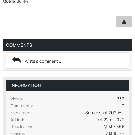
Quelle: Julien
COMMENTS
INFORMATION
Views
736
Comments
0
Filename
Screenshot 2020-10-22 100017.jpg
Added
Oct 22nd 2020
Resolution
1,193 × 666
Filesize
313.62 kB