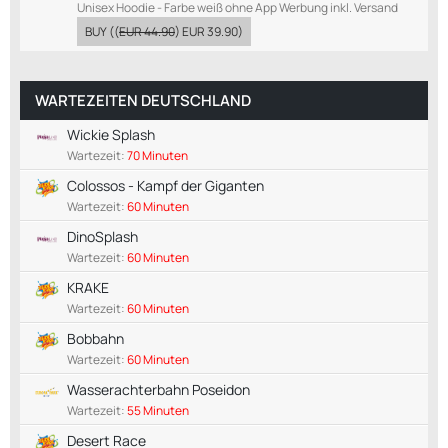
Unisex Hoodie - Farbe weiß ohne App Werbung inkl. Versand
BUY
((
EUR 44.90
)
EUR 39.90
)
WARTEZEITEN DEUTSCHLAND
Wickie Splash
Wartezeit:
70 Minuten
Colossos - Kampf der Giganten
Wartezeit:
60 Minuten
DinoSplash
Wartezeit:
60 Minuten
KRAKE
Wartezeit:
60 Minuten
Bobbahn
Wartezeit:
60 Minuten
Wasserachterbahn Poseidon
Wartezeit:
55 Minuten
Desert Race