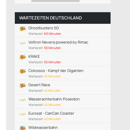
WARTEZEITEN DEUTSCHLAND
Ghostbusters 5D
Wartezeit:
60 Minuten
Voltron Nevera powered by Rimac
Wartezeit:
50 Minuten
KRAKE
Wartezeit:
50 Minuten
Colossos - Kampf der Giganten
Wartezeit:
45 Minuten
Desert Race
Wartezeit:
45 Minuten
Wasserachterbahn Poseidon
Wartezeit:
40 Minuten
Eurosat - CanCan Coaster
Wartezeit:
40 Minuten
Wildwasserbahn