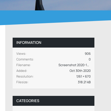
INFORMATION
Views
906
Comments
0
Filename
Screenshot 2020-10-30 101042.jpg
Added
Oct 30th 2020
Resolution
1,161 × 670
Filesize
318.21 kB
CATEGORIES