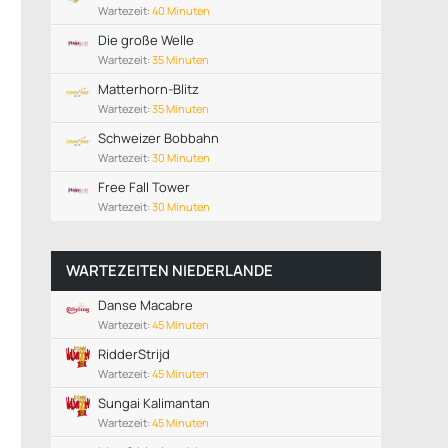
Wartezeit:
40 Minuten
Die große Welle
Wartezeit:
35 Minuten
Matterhorn-Blitz
Wartezeit:
35 Minuten
Schweizer Bobbahn
Wartezeit:
30 Minuten
Free Fall Tower
Wartezeit:
30 Minuten
WARTEZEITEN NIEDERLANDE
Danse Macabre
Wartezeit:
45 Minuten
RidderStrijd
Wartezeit:
45 Minuten
Sungai Kalimantan
Wartezeit:
45 Minuten