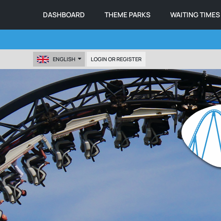
DASHBOARD
THEME PARKS
WAITING TIMES
ENGLISH
LOGIN OR REGISTER