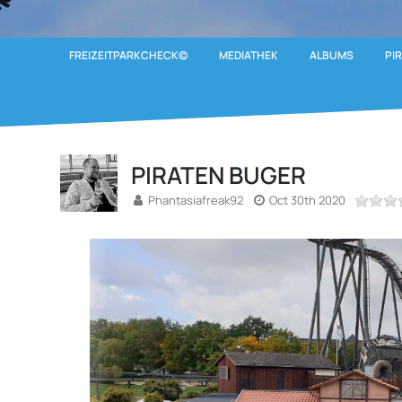
FREIZEITPARKCHECK©
MEDIATHEK
ALBUMS
PI
PIRATEN BUGER
Phantasiafreak92
Oct 30th 2020