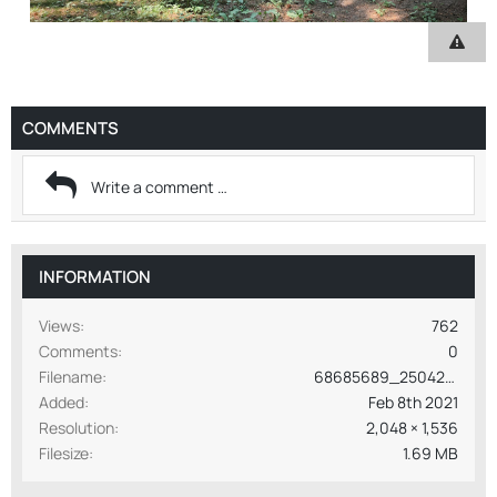
COMMENTS
INFORMATION
Views
762
Comments
0
Filename
68685689_2504210629637546_1219706467943186432_o.jpg
Added
Feb 8th 2021
Resolution
2,048 × 1,536
Filesize
1.69 MB