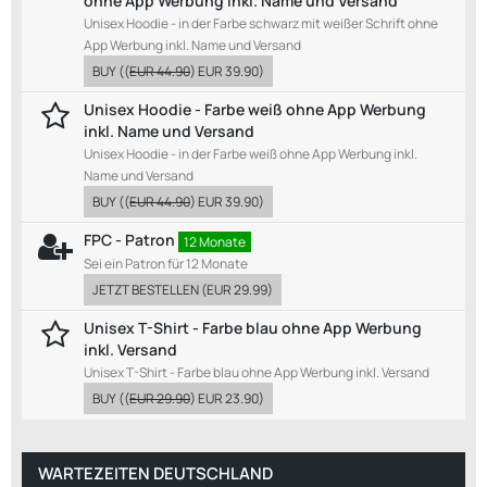
ohne App Werbung inkl. Name und Versand
Unisex Hoodie - in der Farbe schwarz mit weißer Schrift ohne
App Werbung inkl. Name und Versand
BUY
((
EUR 44.90
)
EUR 39.90
)
Unisex Hoodie - Farbe weiß ohne App Werbung
inkl. Name und Versand
Unisex Hoodie - in der Farbe weiß ohne App Werbung inkl.
Name und Versand
BUY
((
EUR 44.90
)
EUR 39.90
)
FPC - Patron
12 Monate
Sei ein Patron für 12 Monate
JETZT BESTELLEN
(
EUR 29.99
)
Unisex T-Shirt - Farbe blau ohne App Werbung
inkl. Versand
Unisex T-Shirt - Farbe blau ohne App Werbung inkl. Versand
BUY
((
EUR 29.90
)
EUR 23.90
)
WARTEZEITEN DEUTSCHLAND