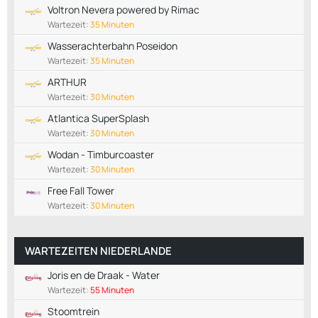
Voltron Nevera powered by Rimac
Wartezeit:
35 Minuten
Wasserachterbahn Poseidon
Wartezeit:
35 Minuten
ARTHUR
Wartezeit:
30 Minuten
Atlantica SuperSplash
Wartezeit:
30 Minuten
Wodan - Timburcoaster
Wartezeit:
30 Minuten
Free Fall Tower
Wartezeit:
30 Minuten
WARTEZEITEN NIEDERLANDE
Joris en de Draak - Water
Wartezeit:
55 Minuten
Stoomtrein