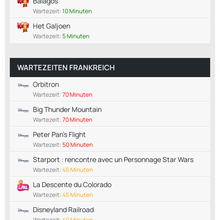
Balagos
Wartezeit:
10 Minuten
Het Galjoen
Wartezeit:
5 Minuten
WARTEZEITEN FRANKREICH
Orbitron
Wartezeit:
70 Minuten
Big Thunder Mountain
Wartezeit:
70 Minuten
Peter Pan's Flight
Wartezeit:
50 Minuten
Starport : rencontre avec un Personnage Star Wars
Wartezeit:
45 Minuten
La Descente du Colorado
Wartezeit:
45 Minuten
Disneyland Railroad
Wartezeit:
40 Minuten