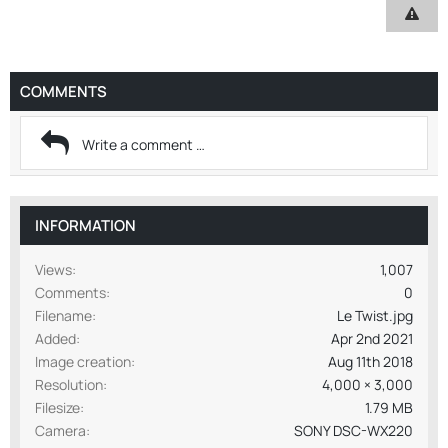
COMMENTS
INFORMATION
Views
1,007
Comments
0
Filename
Le Twist.jpg
Added
Apr 2nd 2021
Image creation
Aug 11th 2018
Resolution
4,000 × 3,000
Filesize
1.79 MB
Camera
SONY DSC-WX220