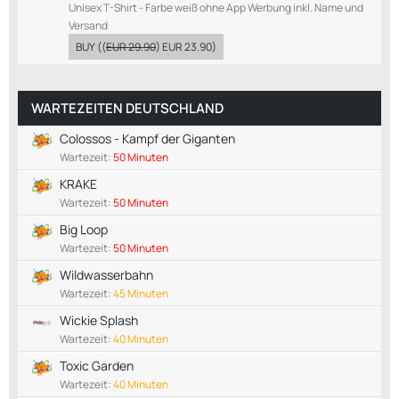
Unisex T-Shirt - Farbe weiß ohne App Werbung inkl. Name und
Versand
BUY
((
EUR 29.90
)
EUR 23.90
)
WARTEZEITEN DEUTSCHLAND
Colossos - Kampf der Giganten
Wartezeit:
50 Minuten
KRAKE
Wartezeit:
50 Minuten
Big Loop
Wartezeit:
50 Minuten
Wildwasserbahn
Wartezeit:
45 Minuten
Wickie Splash
Wartezeit:
40 Minuten
Toxic Garden
Wartezeit:
40 Minuten