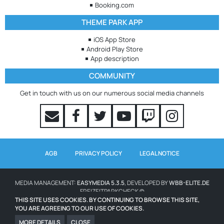
Booking.com
THEME PARK APP
iOS App Store
Android Play Store
App description
COMMUNITY
Get in touch with us on our numerous social media channels
AGB
PRIVACY POLICY
LEGAL NOTICE
MEDIA MANAGEMENT:
EASYMEDIA 5.3.5
, DEVELOPED BY
WBB-ELITE.DE
FREIZEITPARKCHECK ©
THIS SITE USES COOKIES. BY CONTINUING TO BROWSE THIS SITE,
YOU ARE AGREEING TO OUR USE OF COOKIES.
WAITING TIMES POWERED BY QUEUE-TIMES.COM
ICONS FROM WWW.ICONS8.COM
MORE DETAILS
CLOSE